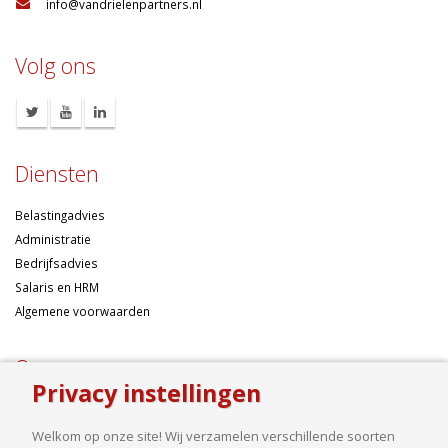
:
info@vandrielenpartners.nl
Volg ons
Diensten
Belastingadvies
Administratie
Bedrijfsadvies
Salaris en HRM
Algemene voorwaarden
Over ons
Privacy instellingen
Ondernemen betekent risico’s nemen, maar dan liefst wel zo
samengesteld mogelijk. Of u nu een onderneming wilt starten met een
Welkom op onze site! Wij verzamelen verschillende soorten