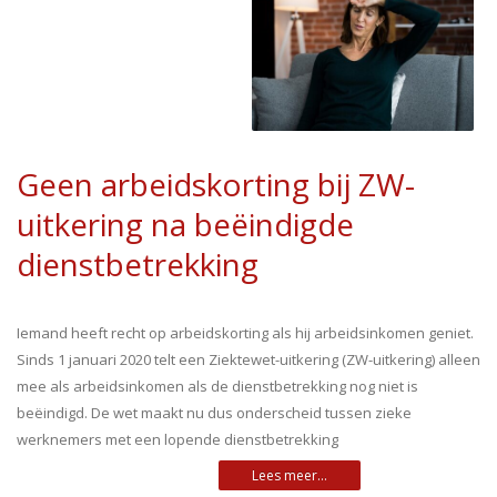
Geen arbeidskorting bij ZW-
uitkering na beëindigde
dienstbetrekking
Iemand heeft recht op arbeidskorting als hij arbeidsinkomen geniet.
Sinds 1 januari 2020 telt een Ziektewet-uitkering (ZW-uitkering) alleen
mee als arbeidsinkomen als de dienstbetrekking nog niet is
beëindigd. De wet maakt nu dus onderscheid tussen zieke
werknemers met een lopende dienstbetrekking