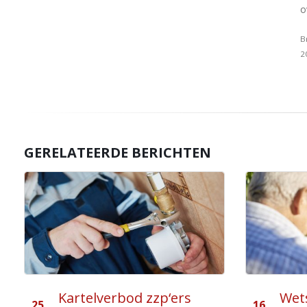
o
B
2
GERELATEERDE BERICHTEN
Wetsvoorstel aanpassing
Uits
16
26