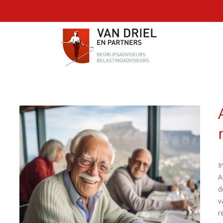
I
A
d
v
r