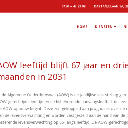
0180 – 42 23 99
KASTANJELAAN 8A, 2
HOME
DIENSTEN
N
AOW-leeftijd blijft 67 jaar en dri
maanden in 2031
n de Algemene Ouderdomswet (AOW) is de jaarlijkse vaststelling gere
OW-gerechtigde leeftijd en de bijbehorende aanvangsleeftijd, de leef
e AOW-opbouw begint. Deze zijn gekoppeld aan prognoses over de o
an de levensverwachting en worden vastgesteld aan de hand van de 
esterende levensverwachting op 65-jarige leeftijd. De AOW-gerechtigde