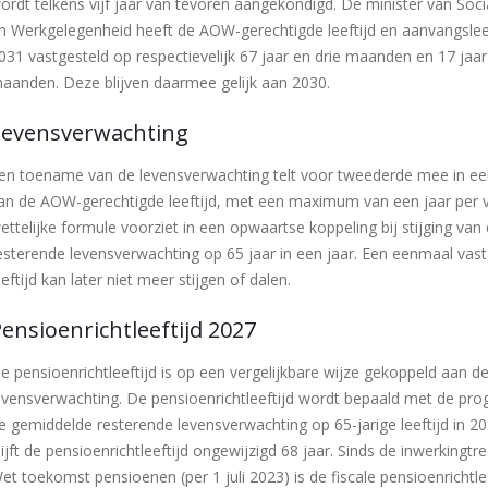
ordt telkens vijf jaar van tevoren aangekondigd. De minister van Soc
n Werkgelegenheid heeft de AOW-gerechtigde leeftijd en aanvangslee
031 vastgesteld op respectievelijk 67 jaar en drie maanden en 17 jaar
aanden. Deze blijven daarmee gelijk aan 2030.
Levensverwachting
en toename van de levensverwachting telt voor tweederde mee in een
an de AOW-gerechtigde leeftijd, met een maximum van een jaar per vi
ettelijke formule voorziet in een opwaartse koppeling bij stijging van
esterende levensverwachting op 65 jaar in een jaar. Een eenmaal vas
eeftijd kan later niet meer stijgen of dalen.
ensioenrichtleeftijd 2027
e pensioenrichtleeftijd is op een vergelijkbare wijze gekoppeld aan d
evensverwachting. De pensioenrichtleeftijd wordt bepaald met de pr
e gemiddelde resterende levensverwachting op 65-jarige leeftijd in 20
lijft de pensioenrichtleeftijd ongewijzigd 68 jaar. Sinds de inwerkingtr
et toekomst pensioenen (per 1 juli 2023) is de fiscale pensioenrichtle