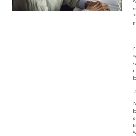
w
e
2
m
E
v
w
r
l
P
D
l
d
b
W