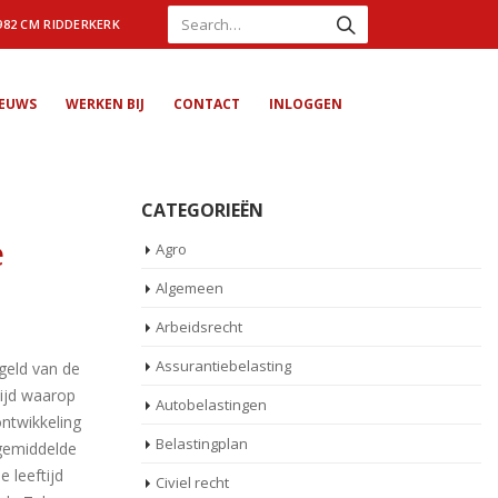
982 CM RIDDERKERK
IEUWS
WERKEN BIJ
CONTACT
INLOGGEN
CATEGORIEËN
e
Agro
Algemeen
Arbeidsrecht
Assurantiebelasting
geld van de
tijd waarop
Autobelastingen
ntwikkeling
Belastingplan
gemiddelde
 leeftijd
Civiel recht