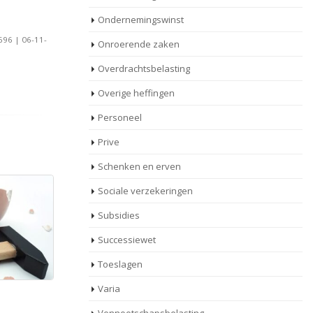
Ondernemingswinst
696 | 06-11-
Onroerende zaken
Overdrachtsbelasting
Overige heffingen
Personeel
Prive
Schenken en erven
Sociale verzekeringen
Subsidies
Successiewet
Toeslagen
Varia
en
AOW-leeftijd blijft 67 jaar
21