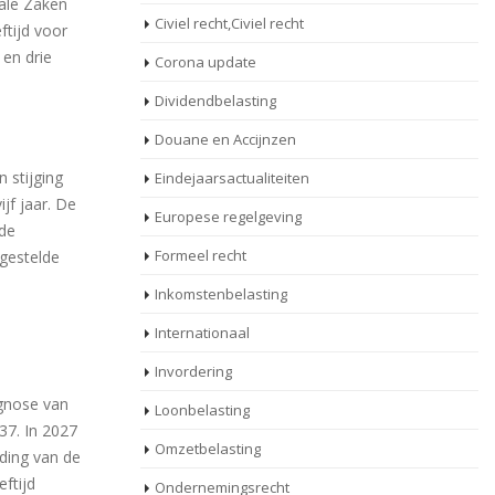
iale Zaken
Civiel recht,Civiel recht
ftijd voor
 en drie
Corona update
Dividendbelasting
Douane en Accijnzen
 stijging
Eindejaarsactualiteiten
jf jaar. De
Europese regelgeving
 de
Formeel recht
tgestelde
Inkomstenbelasting
Internationaal
Invordering
e
ognose van
Loonbelasting
37. In 2027
Omzetbelasting
eding van de
eftijd
Ondernemingsrecht