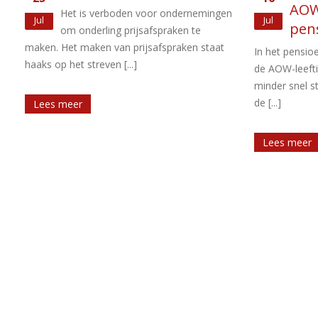
AOW-leeftijd en
inw
n
Jul
sep
pensioenrichtleeftijd
bed
In het pensioenakkoord is afgesproken dat
De minister 
de AOW-leeftijd en de pensioenrichtleeftijd
Kamer laten 
minder snel stijgen dan de ontwikkeling van
een deel van h
de [...]
Lees meer
Lees meer