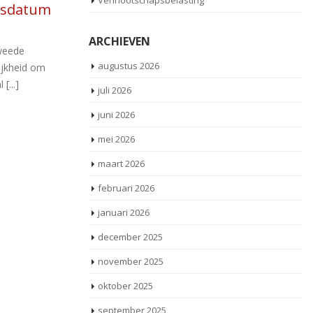
Vennootschapsbelasting
bij
en 3 maanden in 2030
nov
n
ng
De minister van SZW heeft de AOW-
ARCHIEVEN
leeftijd en de leeftijd, waarop de AOW-
ee
opbouw begint, voor het jaar 2030
bi
augustus 2026
vastgesteld. [...]
zo
juli 2026
hebben een
juni 2026
Lees meer
en. Daarin
mei 2026
ds [...]
maart 2026
februari 2026
januari 2026
december 2025
november 2025
oktober 2025
september 2025