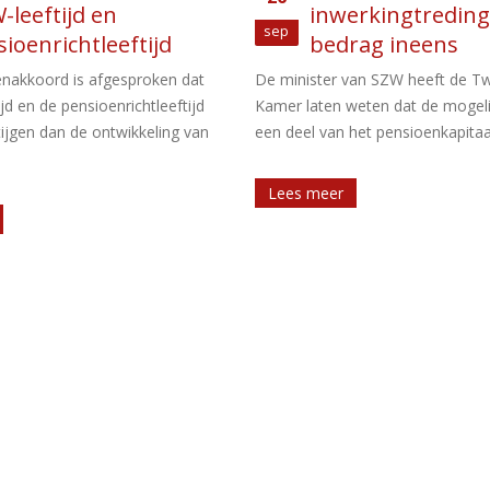
erkingtredingsdatum
belanghebbende 
feb
rag ineens
besluit toekenni
compensatie
van SZW heeft de Tweede
transitievergoeding
weten dat de mogelijkheid om
et pensioenkapitaal [...]
Een werkgever en een langdurig
arbeidsongeschikte werknemer 
beËindigingsovereenkomst geslot
is overeengekomen dat de
arbeidsovereenkomst met wederzij
Lees meer