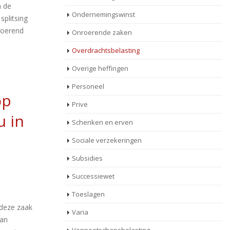
n de
Ondernemingswinst
splitsing
roerend
Onroerende zaken
Overdrachtsbelasting
Overige heffingen
Personeel
op
Prive
u in
Schenken en erven
Sociale verzekeringen
Subsidies
Successiewet
Toeslagen
 deze zaak
Varia
kan