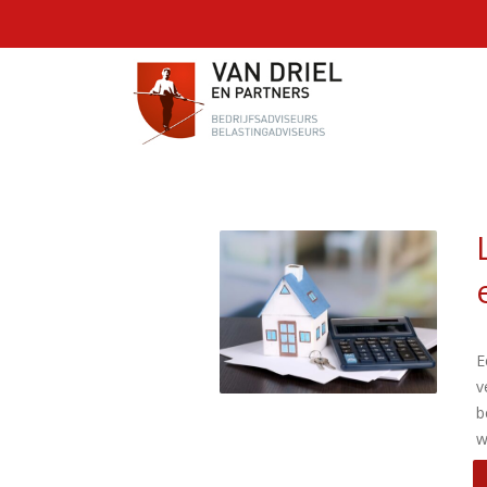
E
v
b
w