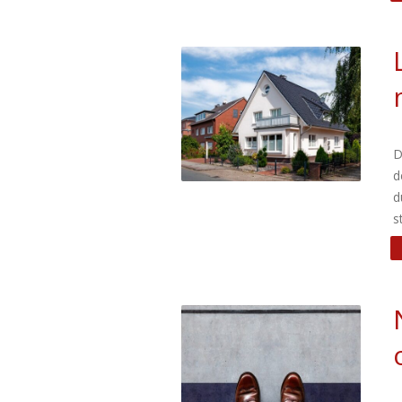
D
d
d
s