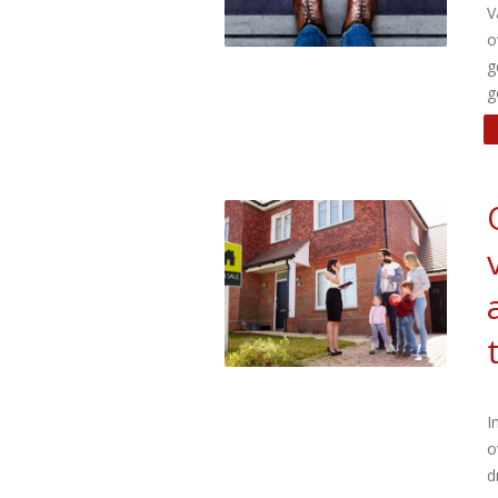
V
o
g
g
I
o
d