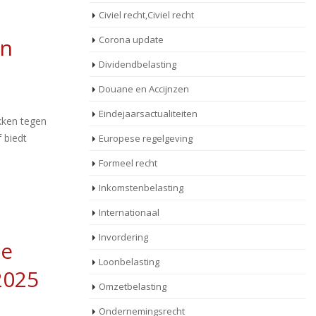
Civiel recht,Civiel recht
an
Corona update
Dividendbelasting
Douane en Accijnzen
Eindejaarsactualiteiten
okken tegen
 biedt
Europese regelgeving
Formeel recht
Inkomstenbelasting
Internationaal
Invordering
de
Loonbelasting
2025
Omzetbelasting
Ondernemingsrecht