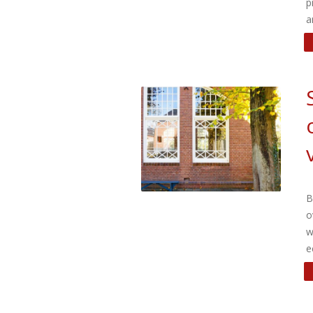
p
a
B
o
w
e