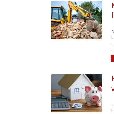
D
b
o
o
E
b