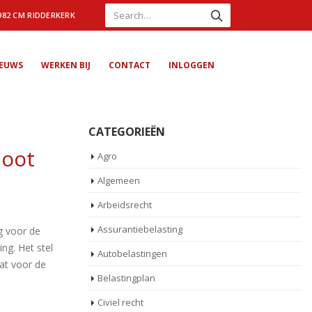
982 CM RIDDERKERK
IEUWS
WERKEN BIJ
CONTACT
INLOGGEN
CATEGORIEËN
loot
Agro
Algemeen
Arbeidsrecht
Assurantiebelasting
g voor de
ng. Het stel
Autobelastingen
dat voor de
Belastingplan
Civiel recht