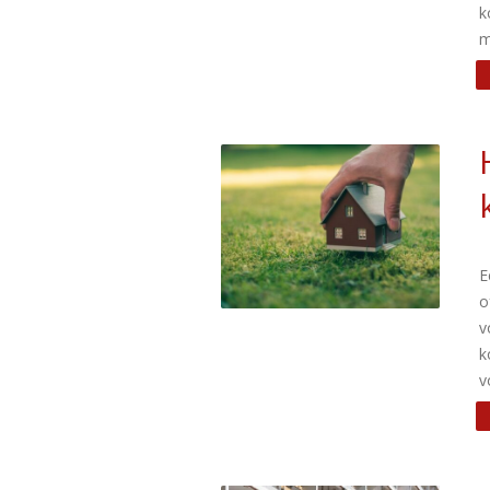
k
m
E
o
v
k
v