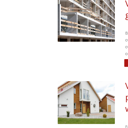
B
o
o
o
E