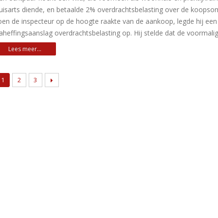
uisarts diende, en betaalde 2% overdrachtsbelasting over de koopsom
oen de inspecteur op de hoogte raakte van de aankoop, legde hij een
aheffingsaanslag overdrachtsbelasting op. Hij stelde dat de voormali
1
2
3