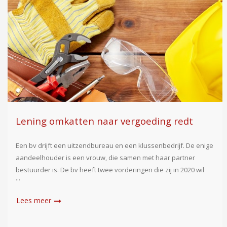
Lening omkatten naar vergoeding redt
aftrek niet
Een bv drijft een uitzendbureau en een klussenbedrijf. De enige
aandeelhouder is een vrouw, die samen met haar partner
bestuurder is. De bv heeft twee vorderingen die zij in 2020 wil
afwaarderen. De eerste vordering van ruim € 74.000 betreft de
zoon van de partner. Hij heeft met geld van de bv
Read more