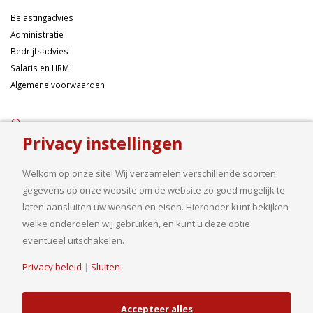
Belastingadvies
Administratie
Bedrijfsadvies
Salaris en HRM
Algemene voorwaarden
Over ons
Privacy instellingen
Ondernemen betekent risico’s nemen, maar dan liefst wel zo
samengesteld mogelijk. Of u nu een onderneming wilt starten met een
Welkom op onze site! Wij verzamelen verschillende soorten
goed financieel plan, uw bedrijf wilt uitbreiden op basis van gedegen
gegevens op onze website om de website zo goed mogelijk te
cijfers, uw jaarcijfers samengesteld wilt hebben of een helder advies
laten aansluiten uw wensen en eisen. Hieronder kunt bekijken
nodig heeft, bij ons bent u aan het goede adres.
welke onderdelen wij gebruiken, en kunt u deze optie
eventueel uitschakelen.
Privacy beleid
|
Sluiten
© Copyright 2019. Van Driel en Partners B.V.| Realisatie
HJ Media Groep
B.V.
Accepteer alles