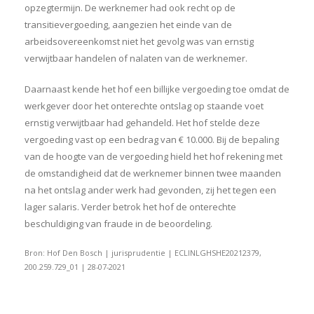
opzegtermijn. De werknemer had ook recht op de
transitievergoeding, aangezien het einde van de
arbeidsovereenkomst niet het gevolg was van ernstig
verwijtbaar handelen of nalaten van de werknemer.
Daarnaast kende het hof een billijke vergoeding toe omdat de
werkgever door het onterechte ontslag op staande voet
ernstig verwijtbaar had gehandeld. Het hof stelde deze
vergoeding vast op een bedrag van € 10.000. Bij de bepaling
van de hoogte van de vergoeding hield het hof rekening met
de omstandigheid dat de werknemer binnen twee maanden
na het ontslag ander werk had gevonden, zij het tegen een
lager salaris. Verder betrok het hof de onterechte
beschuldiging van fraude in de beoordeling.
Bron: Hof Den Bosch | jurisprudentie | ECLINLGHSHE20212379,
200.259.729_01 | 28-07-2021