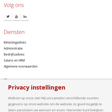
Volg ons
Diensten
Belastingadvies
Administratie
Bedrijfsadvies
Salaris en HRM
Algemene voorwaarden
Over ons
Privacy instellingen
Ondernemen betekent risico’s nemen, maar dan liefst wel zo
samengesteld mogelijk. Of u nu een onderneming wilt starten met een
Welkom op onze site! Wij verzamelen verschillende soorten
goed financieel plan, uw bedrijf wilt uitbreiden op basis van gedegen
gegevens op onze website om de website zo goed mogelijk te
cijfers, uw jaarcijfers samengesteld wilt hebben of een helder advies
laten aansluiten uw wensen en eisen. Hieronder kunt bekijken