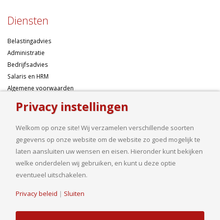
Diensten
Belastingadvies
Administratie
Bedrijfsadvies
Salaris en HRM
Algemene voorwaarden
Privacy instellingen
Over ons
Welkom op onze site! Wij verzamelen verschillende soorten
Ondernemen betekent risico’s nemen, maar dan liefst wel zo
gegevens op onze website om de website zo goed mogelijk te
samengesteld mogelijk. Of u nu een onderneming wilt starten met een
laten aansluiten uw wensen en eisen. Hieronder kunt bekijken
goed financieel plan, uw bedrijf wilt uitbreiden op basis van gedegen
welke onderdelen wij gebruiken, en kunt u deze optie
cijfers, uw jaarcijfers samengesteld wilt hebben of een helder advies
eventueel uitschakelen.
nodig heeft, bij ons bent u aan het goede adres.
Privacy beleid
|
Sluiten