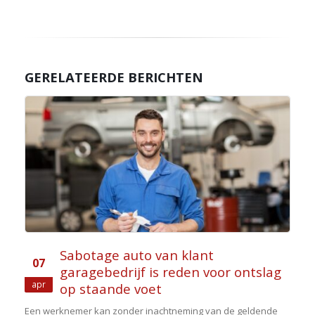
GERELATEERDE BERICHTEN
Sabotage auto van klant
07
garagebedrijf is reden voor ontslag
apr
op staande voet
Een werknemer kan zonder inachtneming van de geldende