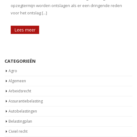
opzegtermijn worden ontslagen als er een dringende reden
i
voor het ontslag [...]
Lees meer
CATEGORIEËN
Agro
Algemeen
Arbeidsrecht
Assurantiebelasting
Autobelastingen
Belastingplan
Civiel recht