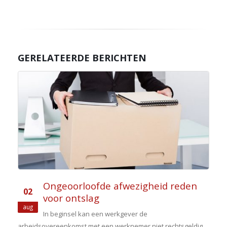
GERELATEERDE BERICHTEN
Ongeoorloofde afwezigheid reden
02
voor ontslag
n
aug
In beginsel kan een werkgever de
arbeidsovereenkomst met een werknemer niet rechtsgeldig