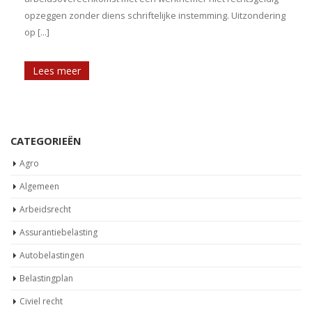
opzeggen zonder diens schriftelijke instemming. Uitzondering
t
op [...]
Lees meer
CATEGORIEËN
Agro
Algemeen
Arbeidsrecht
Assurantiebelasting
Autobelastingen
Belastingplan
Civiel recht