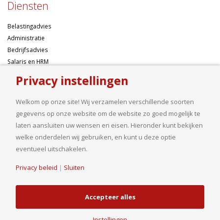
Diensten
Belastingadvies
Administratie
Bedrijfsadvies
Salaris en HRM
Algemene voorwaarden
Privacy instellingen
Over ons
Welkom op onze site! Wij verzamelen verschillende soorten
gegevens op onze website om de website zo goed mogelijk te
Ondernemen betekent risico’s nemen, maar dan liefst wel zo
laten aansluiten uw wensen en eisen. Hieronder kunt bekijken
samengesteld mogelijk. Of u nu een onderneming wilt starten met een
welke onderdelen wij gebruiken, en kunt u deze optie
goed financieel plan, uw bedrijf wilt uitbreiden op basis van gedegen
eventueel uitschakelen.
cijfers, uw jaarcijfers samengesteld wilt hebben of een helder advies
Privacy beleid
|
Sluiten
nodig heeft, bij ons bent u aan het goede adres.
Accepteer alles
© Copyright 2019. Van Driel en Partners B.V.| Realisatie
HJ Media Groep
Instellingen