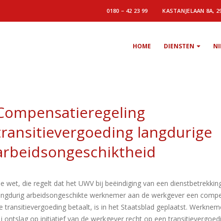
0180 – 42 23 99
KASTANJELAAN 8A, 2
HOME
DIENSTEN
N
Compensatieregeling
transitievergoeding langdurige
arbeidsongeschiktheid
e wet, die regelt dat het UWV bij beëindiging van een dienstbetrekki
angdurig arbeidsongeschikte werknemer aan de werkgever een compe
e transitievergoeding betaalt, is in het Staatsblad geplaatst. Werkne
ij ontslag op initiatief van de werkgever recht op een transitievergoed