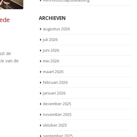
Vennootschapsbelasting
ARCHIEVEN
rken
Geen verjaring van
07
worpen
loonvordering
augustus 2026
apr
d
buitenlandse chauffeur
et
juli 2026
 wilt
Op grond van het EU-recht is het verboden
Ee
juni 2026
knemers het
om verschil te maken in de behandeling van
on
werknemers uit lidstaten [...]
op
mei 2026
we
maart 2026
Lees meer
februari 2026
januari 2026
december 2025
november 2025
oktober 2025
september 2025