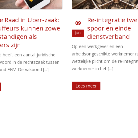
ntegratie tweede
Voorstel Wet we
05
or en einde
waar je wilt ver
okt
nstverband
De Eerste Kamer heeft h
wetsvoorstel Wet werken waar je
ever en een
verworpen. Dat voorstel gaf wer
chikte werknemer rust de
recht om [...]
cht om de re-integratie van de
et [...]
Lees meer