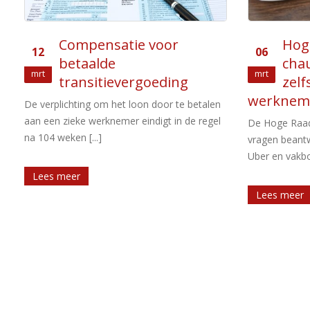
Hoge Raad in Uber-zaak:
Re-i
06
09
chauffeurs kunnen zowel
spo
mrt
Jun
zelfstandigen als
die
werknemers zijn
Op een werkg
arbeidsonges
De Hoge Raad heeft een aantal juridische
wettelijke pli
vragen beantwoord in de rechtszaak tussen
werknemer in h
Uber en vakbond FNV. De vakbond [...]
Lees meer
Lees meer