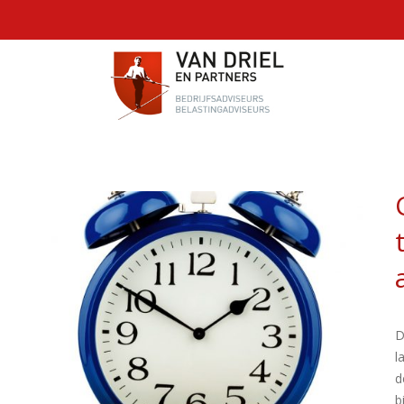
D
l
d
b