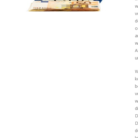
w
v
d
o
a
w
A
u
W
k
b
v
w
d
D
D
d
l