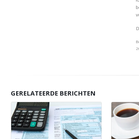
b
v
D
B
2
GERELATEERDE BERICHTEN