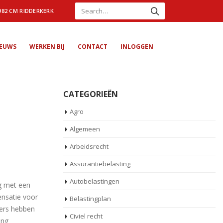
982 CM RIDDERKERK
IEUWS
WERKEN BIJ
CONTACT
INLOGGEN
CATEGORIEËN
Agro
Algemeen
Arbeidsrecht
Assurantiebelasting
Autobelastingen
ng met een
nsatie voor
Belastingplan
mers hebben
Civiel recht
ing