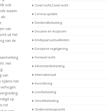
ldt ook
Civiel recht,Civiel recht
iode waarin
Corona update
 als
e
Dividendbelasting
gen van
Douane en Accijnzen
omt uit het
Eindejaarsactualiteiten
ing van de
Europese regelgeving
 aanmerking
Formeel recht
WV. Het
Inkomstenbelasting
ng,
Internationaal
g van
 tijdens het
Invordering
 verhogen.
Loonbelasting
evergoeding.
indigd op
Omzetbelasting
is tot
Ondernemingsrecht
al in een