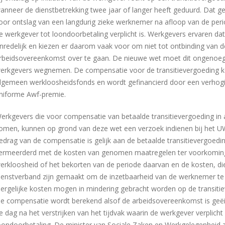
anneer de dienstbetrekking twee jaar of langer heeft geduurd. Dat ge
oor ontslag van een langdurig zieke werknemer na afloop van de per
e werkgever tot loondoorbetaling verplicht is. Werkgevers ervaren dat
nredelijk en kiezen er daarom vaak voor om niet tot ontbinding van d
rbeidsovereenkomst over te gaan. De nieuwe wet moet dit ongenoe
erkgevers wegnemen. De compensatie voor de transitievergoeding k
lgemeen werkloosheidsfonds en wordt gefinancierd door een verhog
niforme Awf-premie.
erkgevers die voor compensatie van betaalde transitievergoeding in
omen, kunnen op grond van deze wet een verzoek indienen bij het U
edrag van de compensatie is gelijk aan de betaalde transitievergoedi
ermeerderd met de kosten van genomen maatregelen ter voorkomin
erkloosheid of het bekorten van de periode daarvan en de kosten, die
ienstverband zijn gemaakt om de inzetbaarheid van de werknemer te
ergelijke kosten mogen in mindering gebracht worden op de transiti
e compensatie wordt berekend alsof de arbeidsovereenkomst is geë
e dag na het verstrijken van het tijdvak waarin de werkgever verplicht 
oondoorbetaling. De minister van Sociale Zaken en Werkgelegenheid z