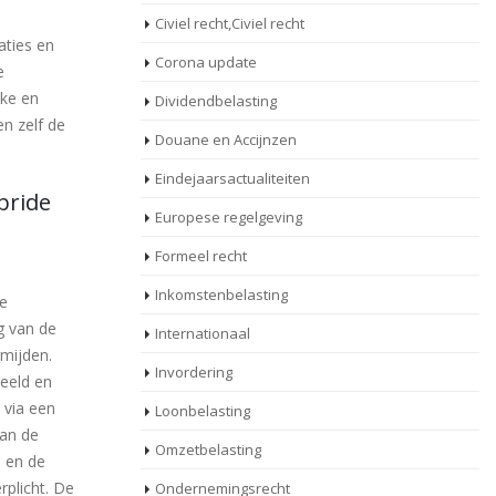
Civiel recht,Civiel recht
aties en
Corona update
e
eke en
Dividendbelasting
en zelf de
Douane en Accijnzen
Eindejaarsactualiteiten
bride
Europese regelgeving
Formeel recht
Inkomstenbelasting
te
g van de
Internationaal
rmijden.
Invordering
eeld en
 via een
Loonbelasting
van de
Omzetbelasting
s en de
rplicht. De
Ondernemingsrecht