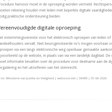
rocedure hiervoor moet in de oproeping worden vermeld. Rechtsper
oeten rekening houden met leden met beperkte digitale vaardighede
odig praktische ondersteuning bieden.
Vereenvoudigde digitale oproeping
et instemmingsvereiste voor het elektronisch oproepen van leden of
andeelhouders vervalt. Niet-beursgenoteerde nv's mogen voortaan 
proepen via een langs elektronische weg openbaar gemaakte aankon
ijvoorbeeld op de website, in plaats van via een landelijk dagblad. De
oet informatie bevatten over de procedure voor deelname aan de dig
ergadering en het uitoefenen van het stemrecht.
ron: Ministerie van Justitie en Veiligheid | wetsvoorstel | 36489 | 01-06-2026