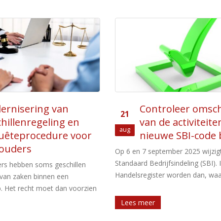
roleer omschrijving
Verbod op conta
08
de activiteiten en
betaling boven € 
Jan
we SBI-code bij KVK
In Nederland geldt sinds 1
2026 een verbod op contante bet
tember 2025 wijzigt de KVK de
voor goederen vanaf € 3.000. Het 
ijfsindeling (SBI). In het
r worden dan, waar [...]
Lees meer