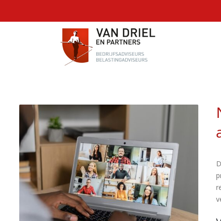
D
p
r
v