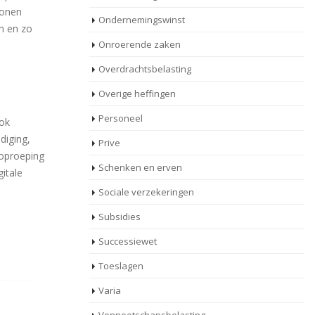
sonen
Ondernemingswinst
n en zo
Onroerende zaken
Overdrachtsbelasting
Overige heffingen
Personeel
ook
diging,
Prive
 oproeping
Schenken en erven
itale
Sociale verzekeringen
Subsidies
Successiewet
Toeslagen
Varia