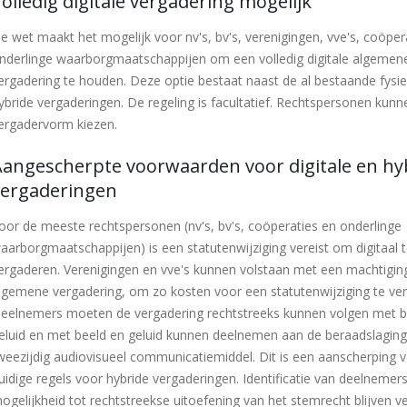
olledig digitale vergadering mogelijk
e wet maakt het mogelijk voor nv's, bv's, verenigingen, vve's, coöper
nderlinge waarborgmaatschappijen om een volledig digitale algemen
ergadering te houden. Deze optie bestaat naast de al bestaande fysi
ybride vergaderingen. De regeling is facultatief. Rechtspersonen kunn
ergadervorm kiezen.
Aangescherpte voorwaarden voor digitale en hy
vergaderingen
oor de meeste rechtspersonen (nv's, bv's, coöperaties en onderlinge
aarborgmaatschappijen) is een statutenwijziging vereist om digitaal 
ergaderen. Verenigingen en vve's kunnen volstaan met een machtigin
lgemene vergadering, om zo kosten voor een statutenwijziging te ve
eelnemers moeten de vergadering rechtstreeks kunnen volgen met b
eluid en met beeld en geluid kunnen deelnemen aan de beraadslaging
weezijdig audiovisueel communicatiemiddel. Dit is een aanscherping 
uidige regels voor hybride vergaderingen. Identificatie van deelnemer
ogelijkheid tot rechtstreekse uitoefening van het stemrecht blijven ve