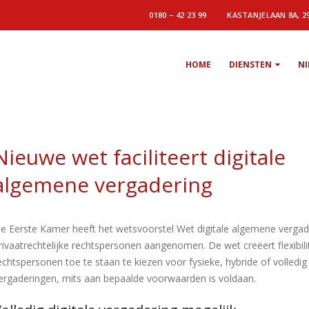
0180 – 42 23 99
KASTANJELAAN 8A, 2
HOME
DIENSTEN
N
Nieuwe wet faciliteert digitale
algemene vergadering
e Eerste Kamer heeft het wetsvoorstel Wet digitale algemene vergad
rivaatrechtelijke rechtspersonen aangenomen. De wet creëert flexibili
echtspersonen toe te staan te kiezen voor fysieke, hybride of volledig 
ergaderingen, mits aan bepaalde voorwaarden is voldaan.