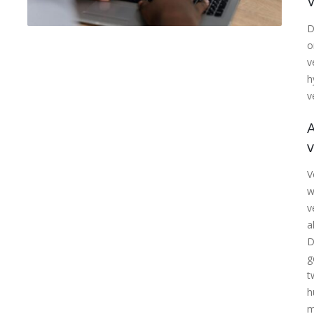
V
D
o
v
h
v
V
w
v
a
D
g
t
h
m