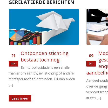
GERELATEERDE BERICHTEN
Modernisering van
Cont
09
21
geschillenregeling en
van 
Jan
aug
enquêteprocedure voor
nieu
aandeelhouders
Op 6 en 7 sep
Standaard Bedr
Aandeelhouders hebben soms geschillen
Handelsregiste
over de gang van zaken binnen een
vennootschap. Het recht moet dan voorzien
in een [...]
Lees meer