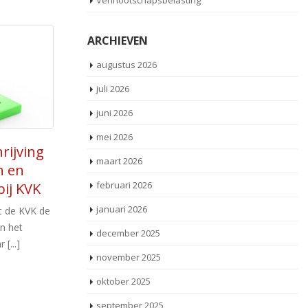
Vennootschapsbelasting
ARCHIEVEN
augustus 2026
juli 2026
juni 2026
mei 2026
nte
Handhaving UBO-
21
maart 2026
3.000
register voorlopig op
apr
m
februari 2026
risicobasis
 januari
alingen
en
januari 2026
De Tweede Kamer heeft de regering in een
verbod [...]
we
motie gevraagd om in afwachting van een
december 2025
uitspraak van het Hof [...]
november 2025
oktober 2025
Lees meer
september 2025