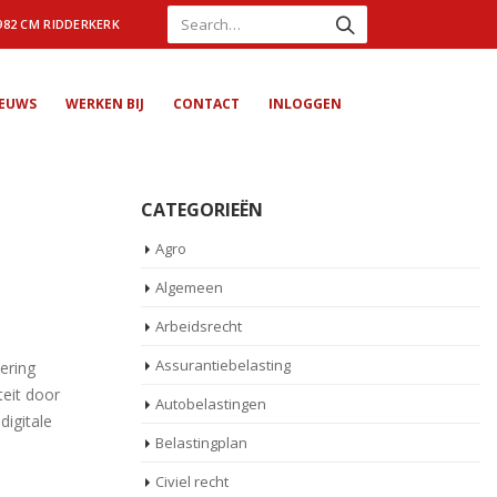
982 CM RIDDERKERK
IEUWS
WERKEN BIJ
CONTACT
INLOGGEN
CATEGORIEËN
Agro
Algemeen
Arbeidsrecht
Assurantiebelasting
ering
teit door
Autobelastingen
digitale
Belastingplan
Civiel recht