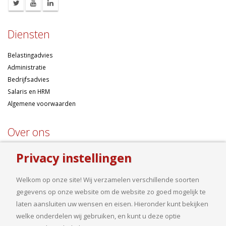
Diensten
Belastingadvies
Administratie
Bedrijfsadvies
Salaris en HRM
Algemene voorwaarden
Over ons
Ondernemen betekent risico’s nemen, maar dan liefst wel zo
Privacy instellingen
samengesteld mogelijk. Of u nu een onderneming wilt starten met een
goed financieel plan, uw bedrijf wilt uitbreiden op basis van gedegen
Welkom op onze site! Wij verzamelen verschillende soorten
cijfers, uw jaarcijfers samengesteld wilt hebben of een helder advies
gegevens op onze website om de website zo goed mogelijk te
nodig heeft, bij ons bent u aan het goede adres.
laten aansluiten uw wensen en eisen. Hieronder kunt bekijken
welke onderdelen wij gebruiken, en kunt u deze optie