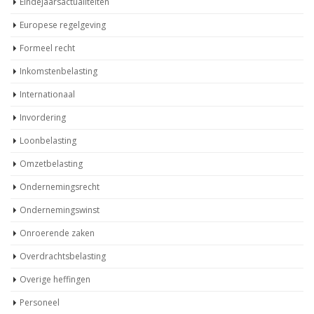
Corona update
Dividendbelasting
Douane en Accijnzen
Eindejaarsactualiteiten
Europese regelgeving
Formeel recht
Inkomstenbelasting
Internationaal
Invordering
Loonbelasting
Omzetbelasting
Ondernemingsrecht
Ondernemingswinst
Onroerende zaken