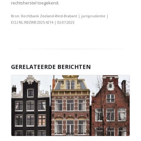
rechtsherstel toegekend.
Bron: Rechtbank Zeeland-West-Brabant | jurisprudentie |
ECLI:NL:RBZWB:2025:4214 | 02-07-2025
GERELATEERDE BERICHTEN