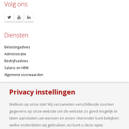
Volg ons
Diensten
Belastingadvies
Administratie
Bedrijfsadvies
Salaris en HRM
Algemene voorwaarden
Over ons
Privacy instellingen
Ondernemen betekent risico’s nemen, maar dan liefst wel zo
Welkom op onze site! Wij verzamelen verschillende soorten
samengesteld mogelijk. Of u nu een onderneming wilt starten met een
gegevens op onze website om de website zo goed mogelijk te
goed financieel plan, uw bedrijf wilt uitbreiden op basis van gedegen
laten aansluiten uw wensen en eisen. Hieronder kunt bekijken
cijfers, uw jaarcijfers samengesteld wilt hebben of een helder advies
welke onderdelen wij gebruiken, en kunt u deze optie