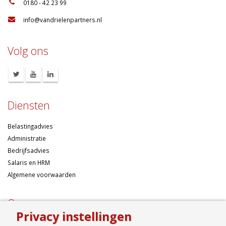
:
0180 - 42 23 99
:
info@vandrielenpartners.nl
Volg ons
Diensten
Belastingadvies
Administratie
Bedrijfsadvies
Salaris en HRM
Algemene voorwaarden
Over ons
Privacy instellingen
Ondernemen betekent risico’s nemen, maar dan liefst wel zo