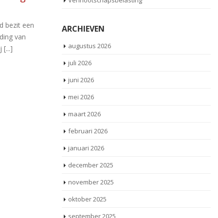
Vennootschapsbelasting
05
en
inkomen bij faillissement
sep
s
erking
liep verkeerd af
ARCHIEVEN
nationaliteit
Moeder is persoonlijk failliet verklaard, maar
Wa
augustus 2026
2016 niet
blijft actief door spinninglessen te geven in
ee
eft
een sportschool. De inkomsten uit deze [...]
to
juli 2026
loo
juni 2026
Lees meer
mei 2026
maart 2026
februari 2026
januari 2026
december 2025
november 2025
oktober 2025
september 2025