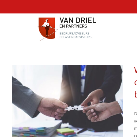
D
v
m
c