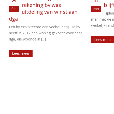
12
27
blijft staan
bela
mei
Jun
Tijdens een rechtszaak komt een
Een in
man met de inspecteur overeen dat zijn
woning in Ned
werkelijk rendement in box 3 € 855 [...]
het tumult omtr
Lees meer
Lees meer