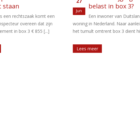
10
st in box 3?
vrijwillige inkeer 
apr
volledige medew
woner van Duitsland bezit een
erland. Naar aanleiding van
Een consultant met de Italiaanse 
ent box 3 dient hij [...]
meldt vrijwillig dat hij over 2010-
zijn volledige box 3-vermogen he
aangegeven. [...]
Lees meer