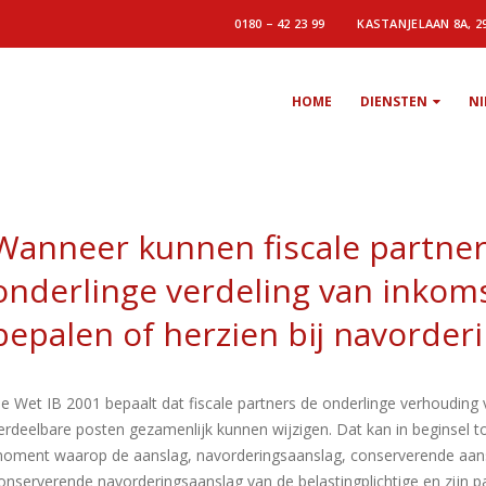
0180 – 42 23 99
KASTANJELAAN 8A, 2
HOME
DIENSTEN
N
Wanneer kunnen fiscale partner
onderlinge verdeling van inkom
bepalen of herzien bij navorder
e Wet IB 2001 bepaalt dat fiscale partners de onderlinge verhouding
erdeelbare posten gezamenlijk kunnen wijzigen. Dat kan in beginsel t
oment waarop de aanslag, navorderingsaanslag, conserverende aan
onserverende navorderingsaanslag van de belastingplichtige en zijn p