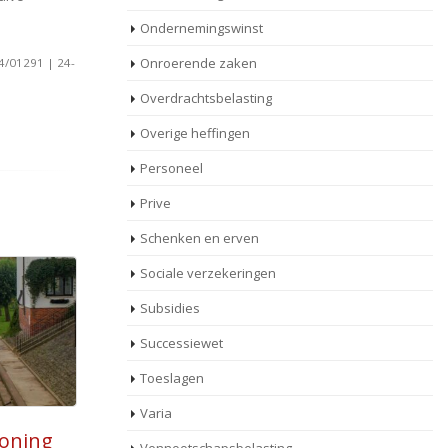
Ondernemingswinst
Onroerende zaken
4/01291 | 24-
Overdrachtsbelasting
Overige heffingen
Personeel
Prive
Schenken en erven
Sociale verzekeringen
Subsidies
Successiewet
Toeslagen
Varia
r
Het verzwijgen van