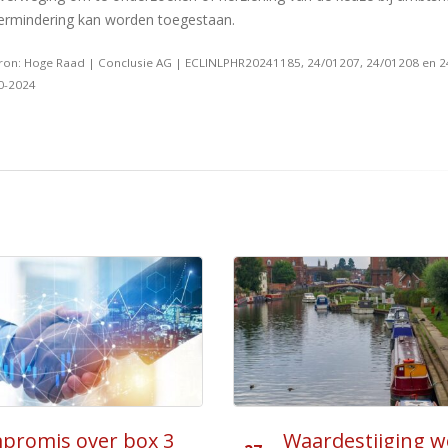
ermindering kan worden toegestaan.
ron: Hoge Raad | Conclusie AG | ECLINLPHR20241185, 24/01207, 24/01208 en 2
0-2024
rdestijging woning
Lagere boete doo