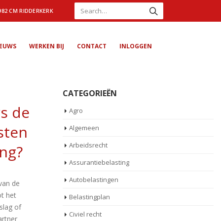
982 CM RIDDERKERK
IEUWS
WERKEN BIJ
CONTACT
INLOGGEN
CATEGORIEËN
s de
Agro
sten
Algemeen
Arbeidsrecht
ing?
Assurantiebelasting
Autobelastingen
 van de
ot het
Belastingplan
slag of
Civiel recht
artner