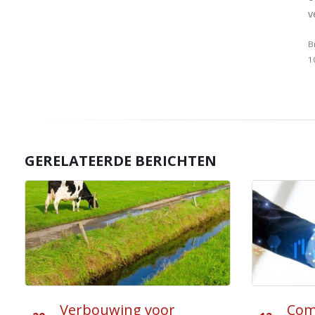
v
B
1
GERELATEERDE BERICHTEN
Compromis over box 3
Waa