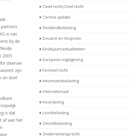
Civiel recht,Civiel recht
Corona update
aat-
 partners
Dividendbelasting
AG is van
Douane en Accijnzen
erst bij de
effende
Eindejaarsactualiteiten
ri 2005
Europese regelgeving
lte daarvan
baseert zijn
Formeel recht
k en doel
Inkomstenbelasting
Internationaal
eelbare
Invordering
oepelijk
g is dat
Loonbelasting
t af aan het
Omzetbelasting
in
Ondernemingsrecht
alve