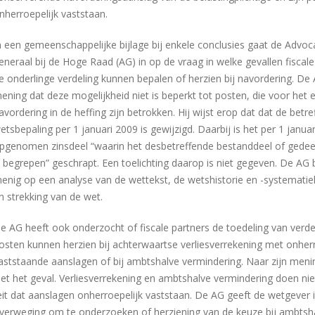
nherroepelijk vaststaan.
n een gemeenschappelijke bijlage bij enkele conclusies gaat de Advoc
eneraal bij de Hoge Raad (AG) in op de vraag in welke gevallen fiscale
e onderlinge verdeling kunnen bepalen of herzien bij navordering. De 
ening dat deze mogelijkheid niet is beperkt tot posten, die voor het e
avordering in de heffing zijn betrokken. Hij wijst erop dat dat de betr
etsbepaling per 1 januari 2009 is gewijzigd. Daarbij is het per 1 janua
pgenomen zinsdeel “waarin het desbetreffende bestanddeel of gedee
s begrepen” geschrapt. Een toelichting daarop is niet gegeven. De AG 
enig op een analyse van de wettekst, de wetshistorie en -systematie
n strekking van de wet.
e AG heeft ook onderzocht of fiscale partners de toedeling van verd
osten kunnen herzien bij achterwaartse verliesverrekening met onherr
aststaande aanslagen of bij ambtshalve vermindering. Naar zijn menin
iet het geval. Verliesverrekening en ambtshalve vermindering doen nie
eit dat aanslagen onherroepelijk vaststaan. De AG geeft de wetgever 
verweging om te onderzoeken of herziening van de keuze bij ambtsh