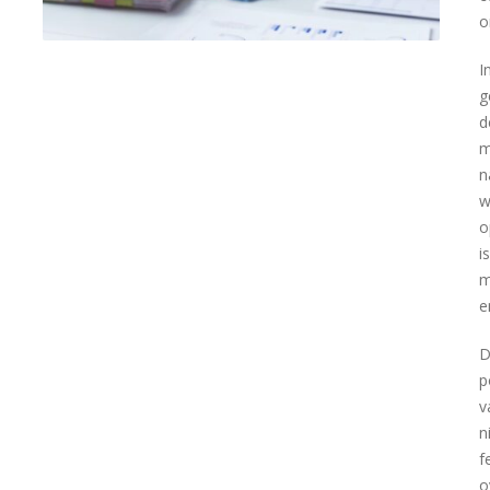
o
I
g
d
m
n
w
o
i
m
e
D
p
v
n
f
o