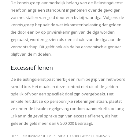
De kennisgroep aanmerkelijk belang van de Belastingdienst
heeft onlangs een standpunt ingenomen over de gevolgen
van het stallen van geld door een bv bij haar dga. Volgens de
kennisgroep bepaalt de wet inkomstenbelasting dat gelden
die door een bv op privérekeningen van de dga worden
geplaatst, worden gezien als een schuld van de dga aan de
vennootschap. Dit geldt ook als de bv economisch eigenaar
blijft van de middelen.
Excessief lenen
De Belastingdienst past hierbij een ruim begrip van het woord
schuld toe. Het maakt in deze context niet uit of de gelden
tijdelijk of voor een specifiek doel zijn overgeboekt. Het
enkele feit dat ze op persoonlijke rekeningen staan, plaatst
ze onder de fiscale regelgeving rondom aanmerkelijk belang.
Er kan in dit geval sprake zijn van excessief lenen, als het
geleende geld meer dan € 500.000 bedraagt.
Bron: Belastingdienst | publicatie | KG:003:2025:3 | 18-02-2025