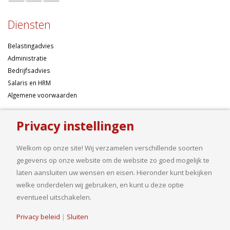
Diensten
Belastingadvies
Administratie
Bedrijfsadvies
Salaris en HRM
Algemene voorwaarden
Over ons
Privacy instellingen
Ondernemen betekent risico’s nemen, maar dan liefst wel zo
Welkom op onze site! Wij verzamelen verschillende soorten
samengesteld mogelijk. Of u nu een onderneming wilt starten met een
gegevens op onze website om de website zo goed mogelijk te
goed financieel plan, uw bedrijf wilt uitbreiden op basis van gedegen
laten aansluiten uw wensen en eisen. Hieronder kunt bekijken
cijfers, uw jaarcijfers samengesteld wilt hebben of een helder advies
welke onderdelen wij gebruiken, en kunt u deze optie
nodig heeft, bij ons bent u aan het goede adres.
eventueel uitschakelen.
Privacy beleid
|
Sluiten