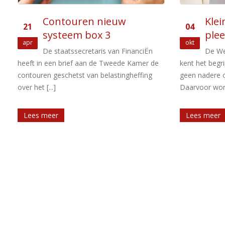
Kleindochter geen
Uitd
04
17
pleegkind van oma
ver
okt
Jan
De Wet op de inkomstenbelasting
Een v
kent het begrip “pleegkind”, maar omvat
bv naar de ho
geen nadere omschrijving van het begrip.
belang in de 
Daarvoor wordt [...]
[...]
Lees meer
Lees meer