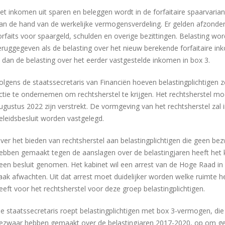
et inkomen uit sparen en beleggen wordt in de forfaitaire spaarvaria
an de hand van de werkelijke vermogensverdeling. Er gelden afzonderl
orfaits voor spaargeld, schulden en overige bezittingen. Belasting wor
eruggegeven als de belasting over het nieuw berekende forfaitaire in
s dan de belasting over het eerder vastgestelde inkomen in box 3.
olgens de staatssecretaris van Financiën hoeven belastingplichtigen z
ctie te ondernemen om rechtsherstel te krijgen. Het rechtsherstel mo
ugustus 2022 zijn verstrekt. De vormgeving van het rechtsherstel zal 
eleidsbesluit worden vastgelegd.
ver het bieden van rechtsherstel aan belastingplichtigen die geen be
ebben gemaakt tegen de aanslagen over de belastingjaren heeft het 
een besluit genomen. Het kabinet wil een arrest van de Hoge Raad in
aak afwachten. Uit dat arrest moet duidelijker worden welke ruimte h
eeft voor het rechtsherstel voor deze groep belastingplichtigen.
e staatssecretaris roept belastingplichtigen met box 3-vermogen, di
ezwaar hebben gemaakt over de belastingjaren 2017-2020, op om ge