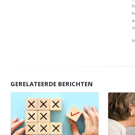
h
h
a
o
B
GERELATEERDE BERICHTEN