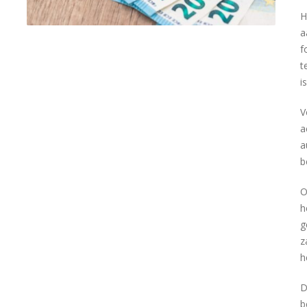
H
a
f
t
i
V
a
a
b
O
h
g
z
h
D
b