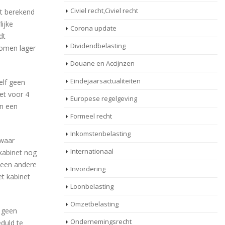
Civiel recht,Civiel recht
nt berekend
ijke
Corona update
dt
Dividendbelasting
komen lager
Douane en Accijnzen
Eindejaarsactualiteiten
elf geen
et voor 4
Europese regelgeving
in een
Formeel recht
Inkomstenbelasting
zwaar
Internationaal
kabinet nog
 een andere
Invordering
et kabinet
Loonbelasting
Omzetbelasting
e geen
Ondernemingsrecht
duld te