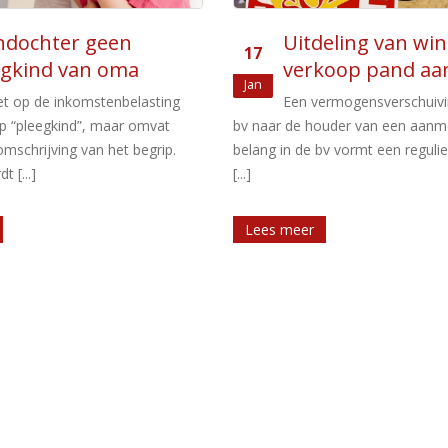
eling van winst bij
Verduisterde be
17
koop pand aan dga
vormden resultaa
aug
werkzaamheid
ermogensverschuiving van een
uder van een aanmerkelijk
De belastingrechter dient in een
bv vormt een regulier voordeel
over een belastingaanslag op bas
fiscale bewijsregels en aan de hand
Lees meer