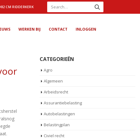
982 CM RIDDERKERK
IEUWS
WERKEN BIJ
CONTACT
INLOGGEN
CATEGORIEËN
voor
Agro
Algemeen
Arbeidsrecht
Assurantiebelasting
tsherstel
Autobelastingen
ralsnog
Belastingplan
legde
aat.
Civiel recht