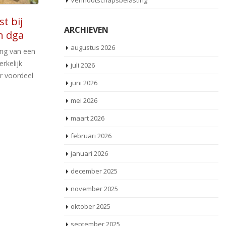
Vennootschapsbelasting
dragen
Aflossing rekening-
09
ARCHIEVEN
t uit
courant via dividend
apr
m
augustus 2026
De rekening-courantschuld van een
dga aan zijn bv liep in een reeks van jaren op
 procedure
Vo
juli 2026
van ruim € 700.000 [...]
is van de
wo
juni 2026
 [...]
ge
mei 2026
[...]
Lees meer
maart 2026
februari 2026
januari 2026
december 2025
november 2025
oktober 2025
september 2025