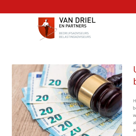
H
b
w
a
a