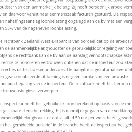
oudster van een aanmerkelijk belang. Zij heeft persoonlijk arbeid verr
v en daarvoor vanuit haar eenmanszaak facturen gestuurd. De inspec
en naheffingsaanslag loonbelasting opgelegd aan de bv met een verg
an 50% van de nageheven loonbelasting.
e rechtbank Zeeland-West-Brabant is van oordeel dat op de arbeids
an de aanmerkelijkbelanghoudster de gebruikelijkloonregeling van toe
olgens de rechtbank kan de bv aan de aanslag vennootschapsbelastin
n rechte te honoreren vertrouwen ontlenen dat de inspecteur zou afz
orrecties uit het boekenonderzoek. De aangifte is geautomatiseerd a
en geautomatiseerde afdoening is er geen sprake van een bewuste
tandpuntbepaling van de inspecteur. De rechtbank heeft het beroep o
ertrouwensbeginsel verworpen.
e inspecteur heeft het gebruikelijk loon berekend op basis van de me
ergelijkbare dienstbetrekking. Hij is daarbij uitgegaan van de verklarin
anmerkelijkbelanghoudster dat zij altijd 50 uur per week heeft gewerk
an het gemiddelde uurtarief in de branche heeft de inspecteur het gebr
oon voor 2020 vastgesteld op € 34.125.