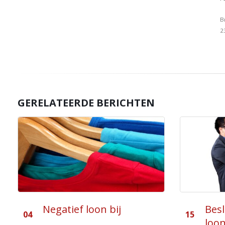
B
2
GERELATEERDE BERICHTEN
Besluit terugbetaling
Wet
15
07
looninkomsten gewijzigd
fisc