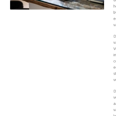
h
b
e
v
D
v
V
i
c
e
s
v
D
v
a
v
l