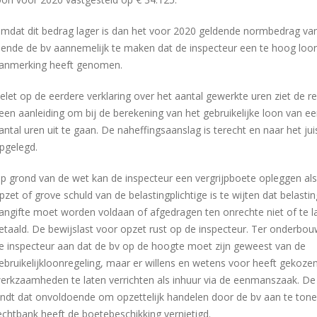
mdat dit bedrag lager is dan het voor 2020 geldende normbedrag va
iende de bv aannemelijk te maken dat de inspecteur een te hoog loon
anmerking heeft genomen.
elet op de eerdere verklaring over het aantal gewerkte uren ziet de r
een aanleiding om bij de berekening van het gebruikelijke loon van ee
antal uren uit te gaan. De naheffingsaanslag is terecht en naar het ju
pgelegd.
p grond van de wet kan de inspecteur een vergrijpboete opleggen als
pzet of grove schuld van de belastingplichtige is te wijten dat belastin
angifte moet worden voldaan of afgedragen ten onrechte niet of te la
etaald. De bewijslast voor opzet rust op de inspecteur. Ter onderbo
e inspecteur aan dat de bv op de hoogte moet zijn geweest van de
ebruikelijkloonregeling, maar er willens en wetens voor heeft gekoze
erkzaamheden te laten verrichten als inhuur via de eenmanszaak. De
indt dat onvoldoende om opzettelijk handelen door de bv aan te ton
echtbank heeft de boetebeschikking vernietigd.