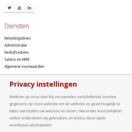
Diensten
Belastingadvies
Administratie
Bedrijfsadvies
Salaris en HRM
Algemene voorwaarden
Over ons
Privacy instellingen
Ondernemen betekent risico’s nemen, maar dan liefst wel zo
Welkom op onze site! Wij verzamelen verschillende soorten
samengesteld mogelijk. Of u nu een onderneming wilt starten met een
gegevens op onze website om de website zo goed mogelijk te
goed financieel plan, uw bedrijf wilt uitbreiden op basis van gedegen
laten aansluiten uw wensen en eisen. Hieronder kunt bekijken
cijfers, uw jaarcijfers samengesteld wilt hebben of een helder advies
welke onderdelen wij gebruiken, en kunt u deze optie
nodig heeft, bij ons bent u aan het goede adres.
eventueel uitschakelen.