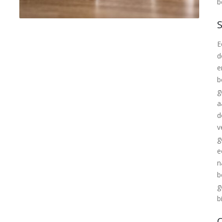
b
E
d
e
b
g
a
d
v
g
e
n
b
g
b