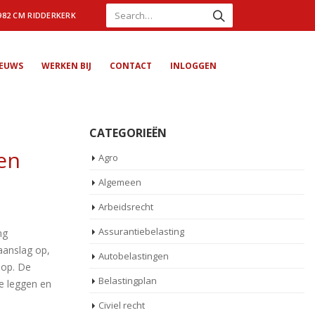
982 CM RIDDERKERK
IEUWS
WERKEN BIJ
CONTACT
INLOGGEN
CATEGORIEËN
en
Agro
Algemeen
Arbeidsrecht
Assurantiebelasting
ng
aanslag op,
Autobelastingen
 op. De
Belastingplan
te leggen en
Civiel recht