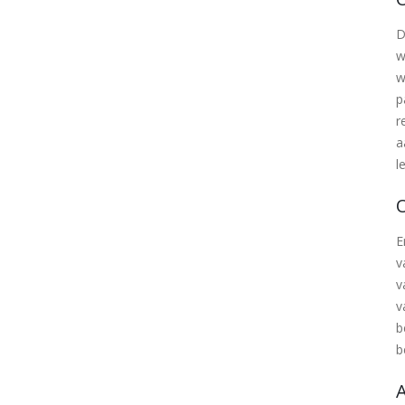
D
w
w
p
r
a
l
E
v
v
v
b
b