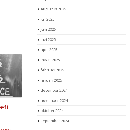
augustus 2025
juli 2025
juni 2025
mei 2025
april 2025
maart 2025
februari 2025
januari 2025
december 2024
november 2024
bij
Belang van volmacht in
22
oktober 2024
(hoger) beroep: een
feb
n
september 2024
or
juridische les