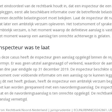
et eindoordeel van de rechtbank houdt in, dat een inspecteur die een
pleggen, eerst alle beschikbare informatie over de betreffende belasti
innen dezelfde belastingsoort moet bekijken. Laat de inspecteur dit n
at later een ambtelijk verzuim opleveren. Het toetsmoment of sprake
mbtelijk verzuim, is het moment waarop de definitieve aanslag is vas
et moment waarop een aanslag ten onrechte achterwege is gelaten.
nspecteur was te laat
n deze casus heeft de inspecteur geen aanslag opgelegd binnen de re
ermijn. Er was geen uitstel aangevraagd of verleend, waardoor de aa
an drie jaar eindigde op 31 december 2019. De inspecteur beschikte 
oment over voldoende informatie om een aanslag op te kunnen leg
ij dit niet heeft gedaan, heeft de inspecteur een ambtelijk verzuim be
iet kan worden gerepareerd met een navorderingsaanslag. De inspec
aat en de navorderingsaanslag is ten onrechte opgelegd. De rechtban
anslag vernietigd.
ron: Rechtbank Noord-Nederland | jurisprudentie | ECLINLRBNNE20242861, LE