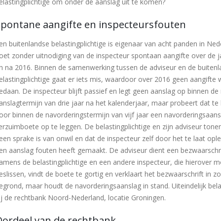
elastingplichtige om onder de aanslag uit te komen?
Spontane aangifte en inspecteursfouten
en buitenlandse belastingplichtige is eigenaar van acht panden in Ned
oet zonder uitnodiging van de inspecteur spontaan aangifte over de 
n na 2016. Binnen de samenwerking tussen de adviseur en de buiten
elastingplichtige gaat er iets mis, waardoor over 2016 geen aangifte 
edaan. De inspecteur blijft passief en legt geen aanslag op binnen de 
anslagtermijn van drie jaar na het kalenderjaar, maar probeert dat te 
oor binnen de navorderingstermijn van vijf jaar een navorderingsaan
erzuimboete op te leggen. De belastingplichtige en zijn adviseur tone
een sprake is van onwil en dat de inspecteur zelf door het te laat op
en aanslag fouten heeft gemaakt. De adviseur dient een bezwaarschri
amens de belastingplichtige en een andere inspecteur, die hierover 
eslissen, vindt de boete te gortig en verklaart het bezwaarschrift in z
egrond, maar houdt de navorderingsaanslag in stand. Uiteindelijk bel
ij de rechtbank Noord-Nederland, locatie Groningen.
Oordeel van de rechtbank