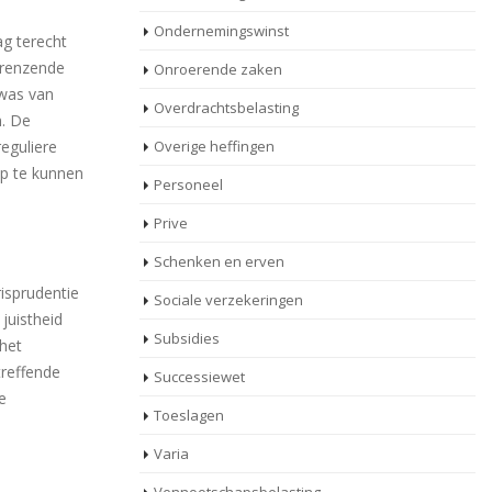
Ondernemingswinst
g terecht
grenzende
Onroerende zaken
 was van
Overdrachtsbelasting
n. De
reguliere
Overige heffingen
op te kunnen
Personeel
Prive
Schenken en erven
risprudentie
Sociale verzekeringen
juistheid
Subsidies
 het
treffende
Successiewet
e
Toeslagen
Varia