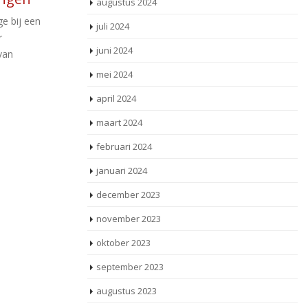
augustus 2024
te
De heffingsambtenaar van de
wo
Belastingsamenwerking Gouwe-Rijnland legt
htbank
juli 2024
de 
een voorlopige aanslag zuiveringsheffing
ept hoe
juni 2024
bedrijfsruimten op. De belanghebbende
chter
tekent bezwaar aan tegen [...]
gen. De
mei 2024
april 2024
Lees meer
maart 2024
februari 2024
januari 2024
december 2023
november 2023
oktober 2023
september 2023
augustus 2023