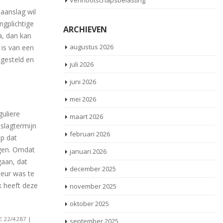
Vennootschapsbelasting
 aanslag wil
ngplichtige
ARCHIEVEN
a, dan kan
augustus 2026
 is van een
tgesteld en
juli 2026
juni 2026
mei 2026
guliere
maart 2026
nslagtermijn
februari 2026
op dat
gen. Omdat
januari 2026
gaan, dat
december 2025
teur was te
k heeft deze
november 2025
oktober 2025
E 22/4287 |
september 2025