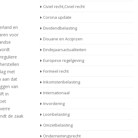
Civiel recht,Civiel recht
Corona update
erland en
Dividendbelasting
jaren voor
Douane en Accijnzen
landse
wordt
Eindejaarsactualiteiten
reguliere
Europese regelgeving
herstellen
Formeel recht
slag met
n aan dat
Inkomstenbelasting
leggen van
Internationaal
ft in
moet
Invordering
overre
Loonbelasting
andt de zaak
Omzetbelasting
Ondernemingsrecht