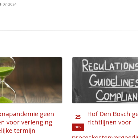
4-07-2024
 Den Bosch geeft
Strikte termijnen 
17
tlijnen voor
bezwaar: een
apr
waarschuwing vo
stenvergoedingen