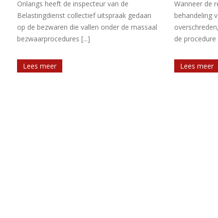
Wanneer de redelijke termijn voor de
Hof Den Bosch
behandeling van een procedure is
uitspraak rich
l
overschreden, heeft de belanghebbende in
beslissingen 
de procedure recht [...]
(proces)kosten.
Lees meer
Lees meer