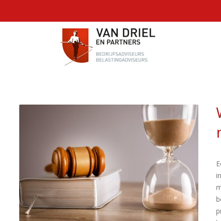
E
i
m
b
p