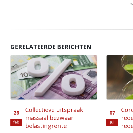
2
GERELATEERDE BERICHTEN
Coronapandemie geen
Hof
07
25
reden voor verlenging
rich
Jul
nov
redelijke termijn
procesko