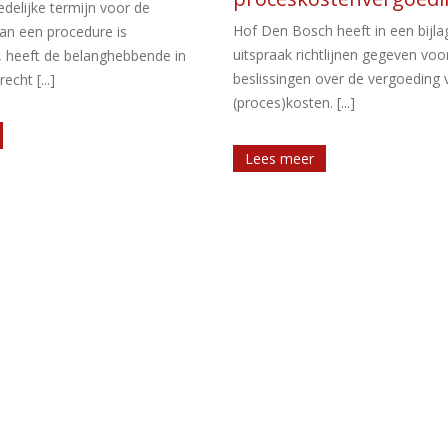
belastingplichtigen
 heeft in een bijlage bij een
Een recente uitspraak van de rec
tlijnen gegeven voor
Zeeland-West-Brabant onderstre
over de vergoeding van
strikt de Nederlandse belastingre
 [...]
omgaat met termijnoverschrijdin
zaak begint [...]
Lees meer