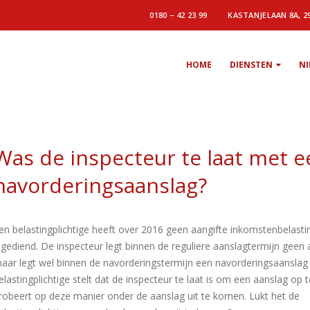
0180 – 42 23 99
KASTANJELAAN 8A, 2
HOME
DIENSTEN
N
Was de inspecteur te laat met e
navorderingsaanslag?
en belastingplichtige heeft over 2016 geen aangifte inkomstenbelasti
ngediend. De inspecteur legt binnen de reguliere aanslagtermijn geen 
aar legt wel binnen de navorderingstermijn een navorderingsaanslag
elastingplichtige stelt dat de inspecteur te laat is om een aanslag op 
robeert op deze manier onder de aanslag uit te komen. Lukt het de