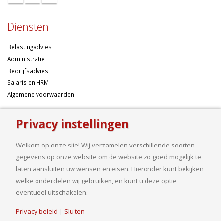
Diensten
Belastingadvies
Administratie
Bedrijfsadvies
Salaris en HRM
Algemene voorwaarden
Over ons
Privacy instellingen
Ondernemen betekent risico’s nemen, maar dan liefst wel zo
Welkom op onze site! Wij verzamelen verschillende soorten
samengesteld mogelijk. Of u nu een onderneming wilt starten met een
gegevens op onze website om de website zo goed mogelijk te
goed financieel plan, uw bedrijf wilt uitbreiden op basis van gedegen
laten aansluiten uw wensen en eisen. Hieronder kunt bekijken
cijfers, uw jaarcijfers samengesteld wilt hebben of een helder advies
welke onderdelen wij gebruiken, en kunt u deze optie
nodig heeft, bij ons bent u aan het goede adres.
eventueel uitschakelen.
Privacy beleid
|
Sluiten