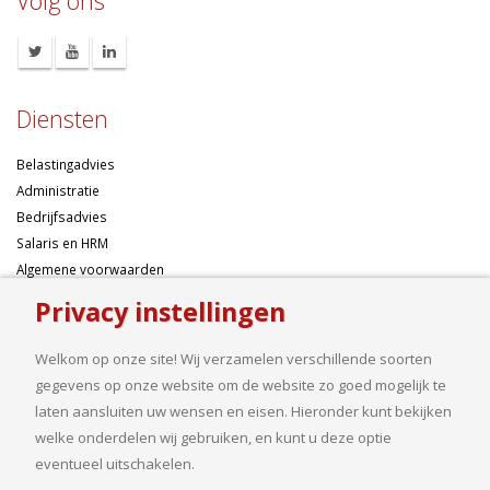
Volg ons
Diensten
Belastingadvies
Administratie
Bedrijfsadvies
Salaris en HRM
Algemene voorwaarden
Privacy instellingen
Over ons
Welkom op onze site! Wij verzamelen verschillende soorten
Ondernemen betekent risico’s nemen, maar dan liefst wel zo
gegevens op onze website om de website zo goed mogelijk te
samengesteld mogelijk. Of u nu een onderneming wilt starten met een
laten aansluiten uw wensen en eisen. Hieronder kunt bekijken
goed financieel plan, uw bedrijf wilt uitbreiden op basis van gedegen
welke onderdelen wij gebruiken, en kunt u deze optie
cijfers, uw jaarcijfers samengesteld wilt hebben of een helder advies
eventueel uitschakelen.
nodig heeft, bij ons bent u aan het goede adres.