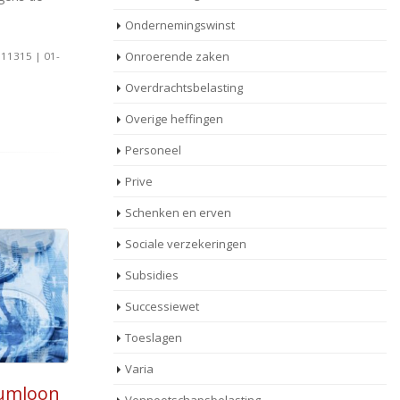
Ondernemingswinst
Onroerende zaken
311315 | 01-
Overdrachtsbelasting
Overige heffingen
Personeel
Prive
Schenken en erven
Sociale verzekeringen
Subsidies
Successiewet
Toeslagen
Varia
lingen
Ontslag op staande voet