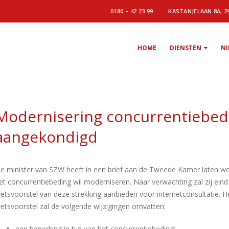
0180 – 42 23 99
KASTANJELAAN 8A, 2
HOME
DIENSTEN
N
Modernisering concurrentiebed
aangekondigd
e minister van SZW heeft in een brief aan de Tweede Kamer laten wet
et concurrentiebeding wil moderniseren. Naar verwachting zal zij ein
etsvoorstel van deze strekking aanbieden voor internetconsultatie. H
etsvoorstel zal de volgende wijzigingen omvatten:
een beperking in tijd van het concurrentiebeding;