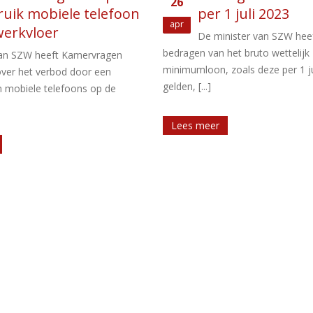
04
1 juli 2023
transitievergoed
Jun
verdwijnen
nister van SZW heeft de
het bruto wettelijk
Vanaf 2027 krijgen werkgevers g
zoals deze per 1 juli 2023
meer terug van de overheid voor
transitievergoeding die ze betalen
[...]
Lees meer