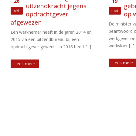
19
26
gebruik mobiele telefoon
per 
mei
apr
op werkvloer
De mi
bedragen van 
De minister van SZW heeft Kamervragen
minimumloon, 
beantwoord over het verbod door een
gelden, [...]
werkgever om mobiele telefoons op de
werkvloer [...]
Lees meer
Lees meer