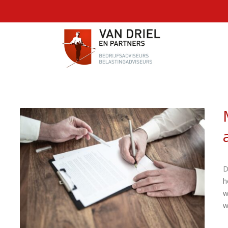
D
h
w
w