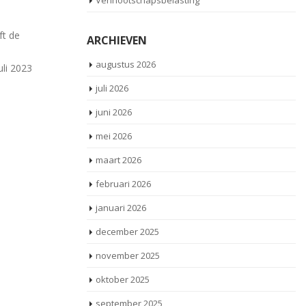
Vennootschapsbelasting
08
ing
Wanneer een arbeidsovereenkomst
nov
s
eindigt omdat de werkgever of de
ARCHIEVEN
werknemer door opzet of schuld de
lo
een geld
augustus 2026
wederpartij een dringende reden [...]
do
 de
lo
 bij ontslag
juli 2026
be
Lees meer
juni 2026
mei 2026
maart 2026
februari 2026
januari 2026
december 2025
november 2025
oktober 2025
september 2025