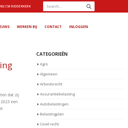
982 CM RIDDERKERK
IEUWS
WERKEN BIJ
CONTACT
INLOGGEN
CATEGORIEËN
ing
Agro
Algemeen
Arbeidsrecht
Assurantiebelasting
en dat zij
d 2023 een
Autobelastingen
et
Belastingplan
Civiel recht