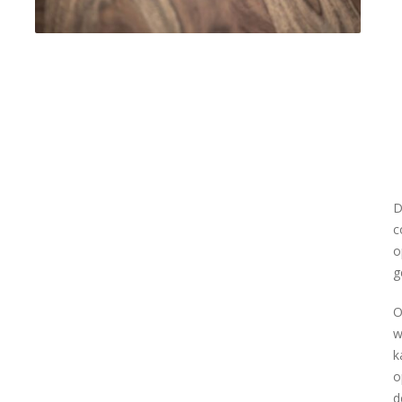
D
c
o
g
O
w
k
o
d