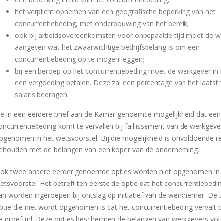
het verplicht opnemen van een geografische beperking van het
concurrentiebeding, met onderbouwing van het bereik;
ook bij arbeidsovereenkomsten voor onbepaalde tijd moet de w
aangeven wat het zwaarwichtige bedrijfsbelang is om een
concurrentiebeding op te mogen leggen;
bij een beroep op het concurrentiebeding moet de werkgever in 
een vergoeding betalen. Deze zal een percentage van het laatst
salaris bedragen.
e in een eerdere brief aan de Kamer genoemde mogelijkheid dat een
oncurrentiebeding komt te vervallen bij faillissement van de werkgeve
pgenomen in het wetsvoorstel. Bij die mogelijkheid is onvoldoende r
ehouden met de belangen van een koper van de onderneming.
ok twee andere eerder genoemde opties worden niet opgenomen in
etsvoorstel. Het betreft ten eerste de optie dat het concurrentiebedin
an worden ingeroepen bij ontslag op initiatief van de werknemer. De
ptie die niet wordt opgenomen is dat het concurrentiebeding vervalt bi
e proeftijd. Deze opties beschermen de belangen van werkgevers vo