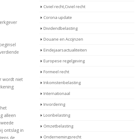
Civiel recht,Civiel recht
Corona update
erkgever
Dividendbelasting
Douane en Accijnzen
beginsel
Eindejaarsactualiteiten
 verdiende
Europese regelgeving
Formeel recht
r wordt niet
Inkomstenbelasting
ekening
Internationaal
Invordering
 het
g alleen
Loonbelasting
 tweede
Omzetbelasting
j ontslag in
Ondernemingsrecht
lgens de