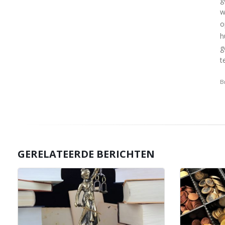
w
o
h
g
t
B
GERELATEERDE BERICHTEN