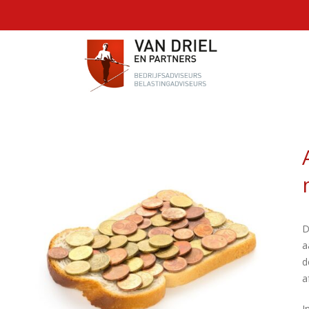
D
a
d
a
I