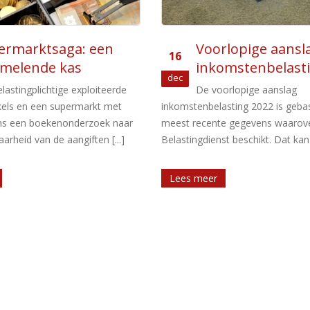
lopige aanslag
Forfaitaire rend
01
omstenbelasting 2022
banktegoeden e
feb
schulden 2023 b
orlopige aanslag
sting 2022 is gebaseerd op de
Het vermogen in box 3 is onderve
e gegevens waarover de
drie vermogenscategorieën: ban
 beschikt. Dat kan zijn [...]
overige bezittingen en schulden.
banktegoeden en schulden [...]
Lees meer