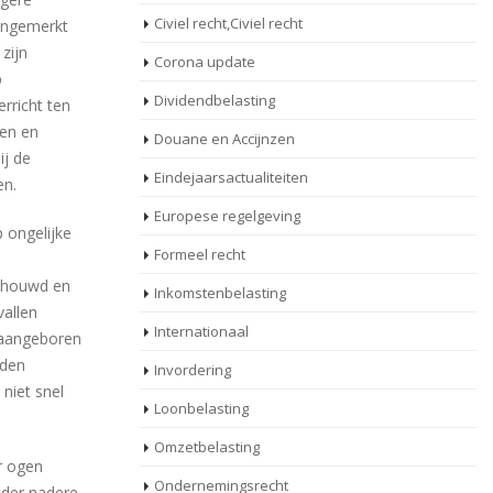
Civiel recht,Civiel recht
aangemerkt
zijn
Corona update
p
Dividendbelasting
rricht ten
en en
Douane en Accijnzen
ij de
Eindejaarsactualiteiten
en.
Europese regelgeving
 ongelijke
Formeel recht
schouwd en
Inkomstenbelasting
vallen
Internationaal
n aangeboren
rden
Invordering
 niet snel
Loonbelasting
Omzetbelasting
r ogen
Ondernemingsrecht
nder nadere