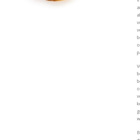
a
a
v
v
b
o
p
V
b
b
o
v
k
g
w
B
g