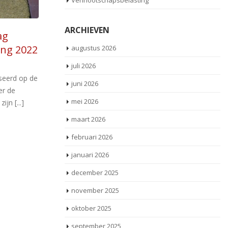
Vennootschapsbelasting
ARCHIEVEN
ementen
Voorstel Wet
28
n
vermogensbelasting
augustus 2026
Jul
m
ekend
2024
juli 2026
in
rdeeld in
Naar aanleiding van het arrest van de Hoge
juni 2026
in
ktegoeden,
Raad uit 2021 over de belastingheffing in box
mei 2026
voo
 Voor
3 hebben enkele [...]
maart 2026
Lees meer
februari 2026
januari 2026
december 2025
november 2025
oktober 2025
september 2025