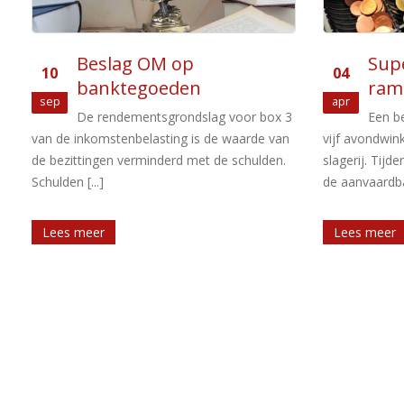
Supermarktsaga: een
Voor
04
16
rammelende kas
ink
apr
dec
3
Een belastingplichtige exploiteerde
De vo
vijf avondwinkels en een supermarkt met
inkomstenbela
slagerij. Tijdens een boekenonderzoek naar
meest recent
de aanvaardbaarheid van de aangiften [...]
Belastingdienst
Lees meer
Lees meer