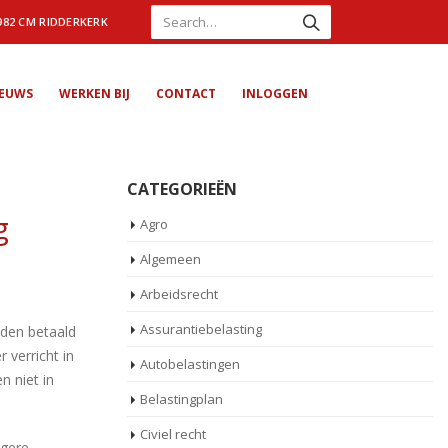
982 CM RIDDERKERK
IEUWS
WERKEN BIJ
CONTACT
INLOGGEN
CATEGORIEËN
g
Agro
Algemeen
Arbeidsrecht
Assurantiebelasting
rden betaald
verricht in
Autobelastingen
n niet in
Belastingplan
Civiel recht
agere