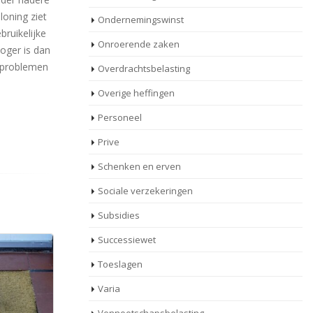
loning ziet
Ondernemingswinst
ruikelijke
Onroerende zaken
hoger is dan
leproblemen
Overdrachtsbelasting
Overige heffingen
Personeel
Prive
Schenken en erven
Sociale verzekeringen
Subsidies
Successiewet
Toeslagen
Varia