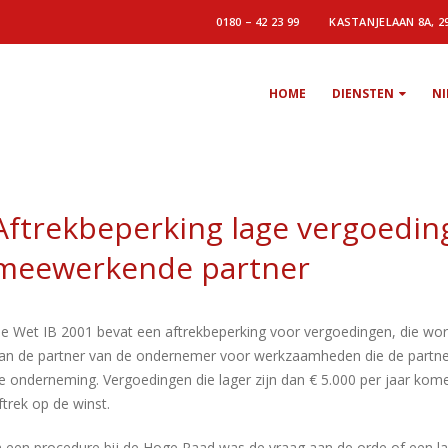
0180 – 42 23 99
KASTANJELAAN 8A, 2
HOME
DIENSTEN
N
Aftrekbeperking lage vergoedin
meewerkende partner
e Wet IB 2001 bevat een aftrekbeperking voor vergoedingen, die wo
an de partner van de ondernemer voor werkzaamheden die de partner 
e onderneming. Vergoedingen die lager zijn dan € 5.000 per jaar kome
ftrek op de winst.
n een procedure bij de Hoge Raad was de vraag aan de orde of een l