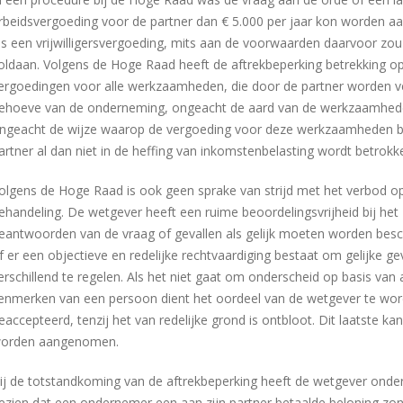
rbeidsvergoeding voor de partner dan € 5.000 per jaar kon worden 
ls een vrijwilligersvergoeding, mits aan de voorwaarden daarvoor zou 
oldaan. Volgens de Hoge Raad heeft de aftrekbeperking betrekking o
ergoedingen voor alle werkzaamheden, die door de partner worden ve
ehoeve van de onderneming, ongeacht de aard van de werkzaamhed
ngeacht de wijze waarop de vergoeding voor deze werkzaamheden b
artner al dan niet in de heffing van inkomstenbelasting wordt betrokk
olgens de Hoge Raad is ook geen sprake van strijd met het verbod op
ehandeling. De wetgever heeft een ruime beoordelingsvrijheid bij het
eantwoorden van de vraag of gevallen als gelijk moeten worden be
f er een objectieve en redelijke rechtvaardiging bestaat om gelijke ge
erschillend te regelen. Als het niet gaat om onderscheid op basis va
enmerken van een persoon dient het oordeel van de wetgever te wo
eaccepteerd, tenzij het van redelijke grond is ontbloot. Dit laatste kan
orden aangenomen.
ij de totstandkoming van de aftrekbeperking heeft de wetgever onde
ezien dat een ondernemer een aan zijn partner betaalde beloning zo