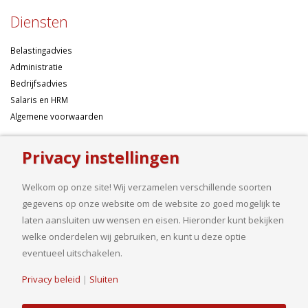
Diensten
Belastingadvies
Administratie
Bedrijfsadvies
Salaris en HRM
Algemene voorwaarden
Over ons
Privacy instellingen
Ondernemen betekent risico’s nemen, maar dan liefst wel zo
Welkom op onze site! Wij verzamelen verschillende soorten
samengesteld mogelijk. Of u nu een onderneming wilt starten met een
gegevens op onze website om de website zo goed mogelijk te
goed financieel plan, uw bedrijf wilt uitbreiden op basis van gedegen
laten aansluiten uw wensen en eisen. Hieronder kunt bekijken
cijfers, uw jaarcijfers samengesteld wilt hebben of een helder advies
welke onderdelen wij gebruiken, en kunt u deze optie
nodig heeft, bij ons bent u aan het goede adres.
eventueel uitschakelen.
Privacy beleid
|
Sluiten