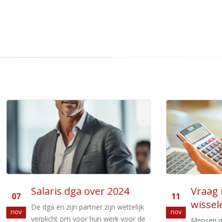
ris dga over 2024
Vraag middeling a
11
wisselende inko
 en zijn partner zijn wettelijk
nov
icht om voor hun werk voor de
Mensen met een sterk wi