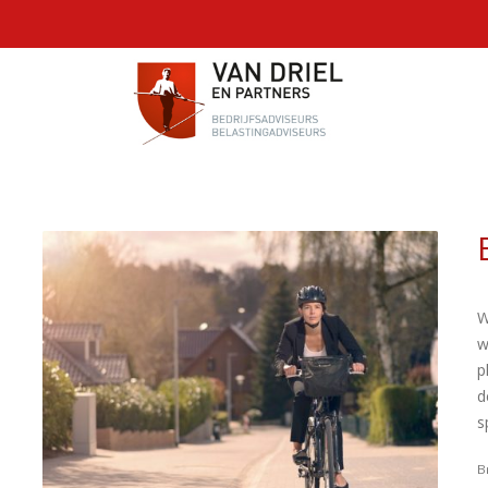
W
w
p
d
s
B