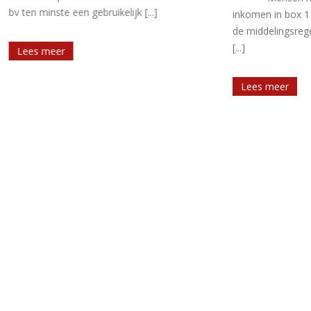
en gebruikelijk [...]
inkomen in box 1 kunnen met ee
de middelingsregeling een vermin
[...]
Lees meer