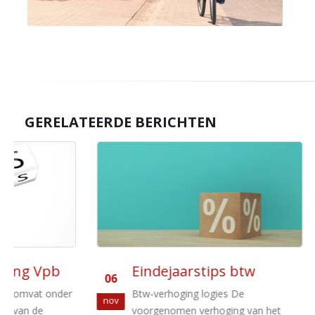
GERELATEERDE BERICHTEN
Eindejaarstips btw
Sala
06
07
r
Btw-verhoging logies De
De dga
nov
nov
voorgenomen verhoging van het
verpl