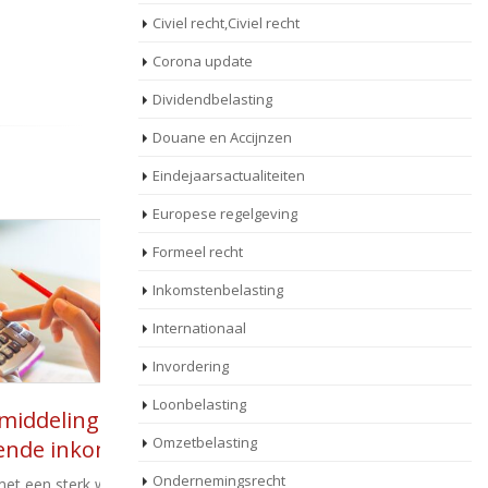
Civiel recht,Civiel recht
Corona update
Dividendbelasting
Douane en Accijnzen
Eindejaarsactualiteiten
Europese regelgeving
Formeel recht
Inkomstenbelasting
Internationaal
Invordering
Loonbelasting
an bij
Aftrekbeperking
11
Omzetbelasting
mens
inkomstenbelasting
nov
n
Ondernemingsrecht
sselend
Het tarief waartegen de aftrek van