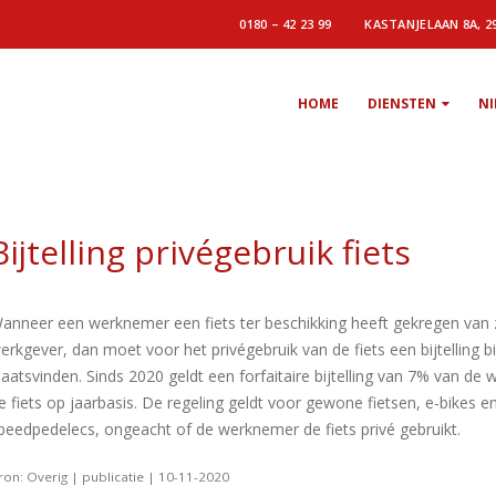
0180 – 42 23 99
KASTANJELAAN 8A, 2
HOME
DIENSTEN
N
Bijtelling privégebruik fiets
anneer een werknemer een fiets ter beschikking heeft gekregen van 
erkgever, dan moet voor het privégebruik van de fiets een bijtelling bi
laatsvinden. Sinds 2020 geldt een forfaitaire bijtelling van 7% van de
e fiets op jaarbasis. De regeling geldt voor gewone fietsen, e-bikes e
peedpedelecs, ongeacht of de werknemer de fiets privé gebruikt.
ron: Overig | publicatie | 10-11-2020