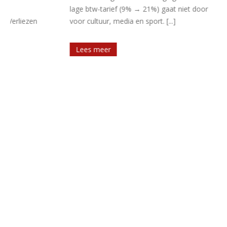
lage btw-tarief (9% → 21%) gaat niet door
bv ten minste e
voor cultuur, media en sport. [...]
Lees meer
Lees meer