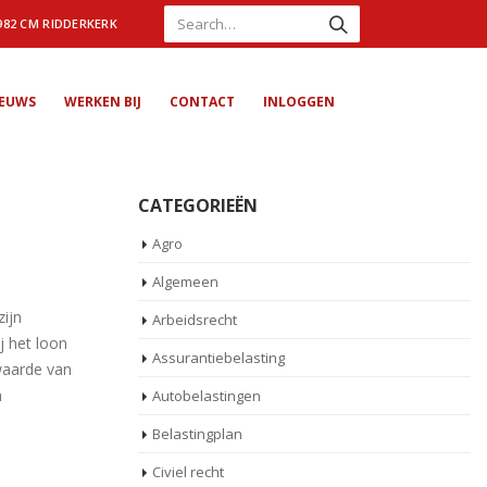
982 CM RIDDERKERK
IEUWS
WERKEN BIJ
CONTACT
INLOGGEN
CATEGORIEËN
Agro
Algemeen
zijn
Arbeidsrecht
j het loon
Assurantiebelasting
 waarde van
n
Autobelastingen
Belastingplan
Civiel recht