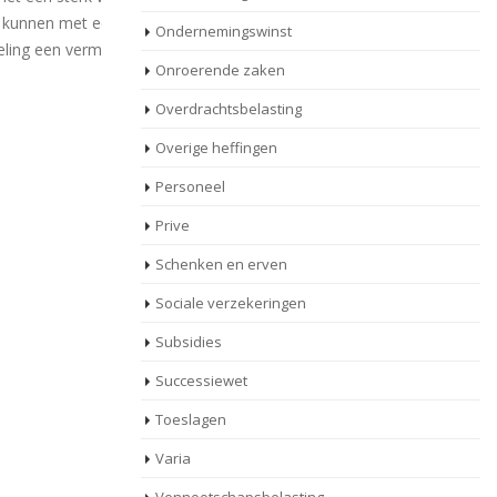
n beroep op
ondernemersfaciliteiten in de hoogste
tw
Ondernemingswinst
dering van
tariefschijf wordt verrekend in de
to
Onroerende zaken
inkomstenbelasting bedraagt in 2022 [...]
hog
Overdrachtsbelasting
Lees meer
Overige heffingen
Personeel
Prive
Schenken en erven
Sociale verzekeringen
Subsidies
Successiewet
Toeslagen
Varia