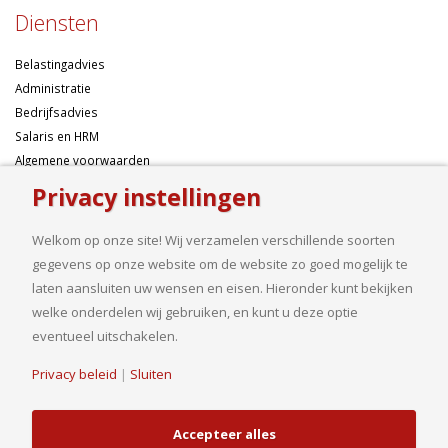
Diensten
Belastingadvies
Administratie
Bedrijfsadvies
Salaris en HRM
Algemene voorwaarden
Privacy instellingen
Over ons
Welkom op onze site! Wij verzamelen verschillende soorten
Ondernemen betekent risico’s nemen, maar dan liefst wel zo
gegevens op onze website om de website zo goed mogelijk te
samengesteld mogelijk. Of u nu een onderneming wilt starten met een
laten aansluiten uw wensen en eisen. Hieronder kunt bekijken
goed financieel plan, uw bedrijf wilt uitbreiden op basis van gedegen
welke onderdelen wij gebruiken, en kunt u deze optie
cijfers, uw jaarcijfers samengesteld wilt hebben of een helder advies
eventueel uitschakelen.
nodig heeft, bij ons bent u aan het goede adres.
Privacy beleid
|
Sluiten
Accepteer alles