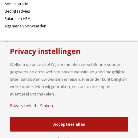
Administratie
Bedrijfsadvies
Salaris en HRM
Algemene voorwaarden
Over ons
Privacy instellingen
Ondernemen betekent risico’s nemen, maar dan liefst wel zo
samengesteld mogelijk. Of u nu een onderneming wilt starten met een
Welkom op onze site! Wij verzamelen verschillende soorten
goed financieel plan, uw bedrijf wilt uitbreiden op basis van gedegen
gegevens op onze website om de website zo goed mogelijk te
cijfers, uw jaarcijfers samengesteld wilt hebben of een helder advies
laten aansluiten uw wensen en eisen. Hieronder kunt bekijken
nodig heeft, bij ons bent u aan het goede adres.
welke onderdelen wij gebruiken, en kunt u deze optie
eventueel uitschakelen.
Privacy beleid
|
Sluiten
© Copyright 2019. Van Driel en Partners B.V.| Realisatie
HJ Media Groep
B.V.
Accepteer alles