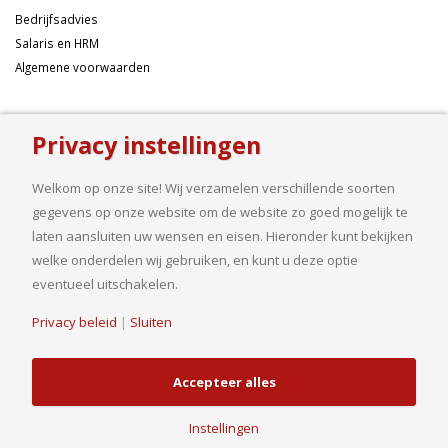
Bedrijfsadvies
Salaris en HRM
Algemene voorwaarden
Over ons
Privacy instellingen
Ondernemen betekent risico’s nemen, maar dan liefst wel zo
samengesteld mogelijk. Of u nu een onderneming wilt starten met een
Welkom op onze site! Wij verzamelen verschillende soorten
goed financieel plan, uw bedrijf wilt uitbreiden op basis van gedegen
gegevens op onze website om de website zo goed mogelijk te
cijfers, uw jaarcijfers samengesteld wilt hebben of een helder advies
laten aansluiten uw wensen en eisen. Hieronder kunt bekijken
nodig heeft, bij ons bent u aan het goede adres.
welke onderdelen wij gebruiken, en kunt u deze optie
eventueel uitschakelen.
Privacy beleid
|
Sluiten
© Copyright 2019. Van Driel en Partners B.V.| Realisatie
HJ Media Groep
B.V.
Accepteer alles
Instellingen