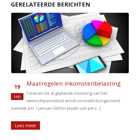
GERELATEERDE BERICHTEN
Maatregelen inkomstenbelasting
19
Tarieven De al geplande invoering van het
sep
tweeschijvenstelsel wordt versneld doorgevoerd,
namelijk per 1 januari 2020 in plaats van per [...]
v
Lees meer