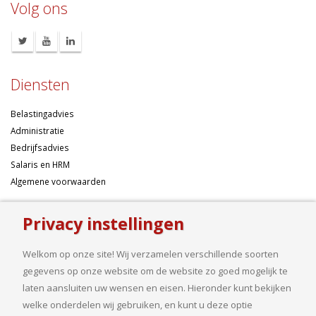
Volg ons
Diensten
Belastingadvies
Administratie
Bedrijfsadvies
Salaris en HRM
Algemene voorwaarden
Over ons
Privacy instellingen
Ondernemen betekent risico’s nemen, maar dan liefst wel zo
Welkom op onze site! Wij verzamelen verschillende soorten
samengesteld mogelijk. Of u nu een onderneming wilt starten met een
gegevens op onze website om de website zo goed mogelijk te
goed financieel plan, uw bedrijf wilt uitbreiden op basis van gedegen
laten aansluiten uw wensen en eisen. Hieronder kunt bekijken
cijfers, uw jaarcijfers samengesteld wilt hebben of een helder advies
welke onderdelen wij gebruiken, en kunt u deze optie
nodig heeft, bij ons bent u aan het goede adres.