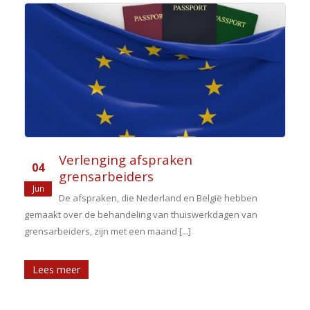
Verlenging afspraken
04
grensarbeiders
Jun
e
De afspraken, die Nederland en België hebben
gemaakt over de behandeling van thuiswerkdagen van
grensarbeiders, zijn met een maand [...]
Lees meer