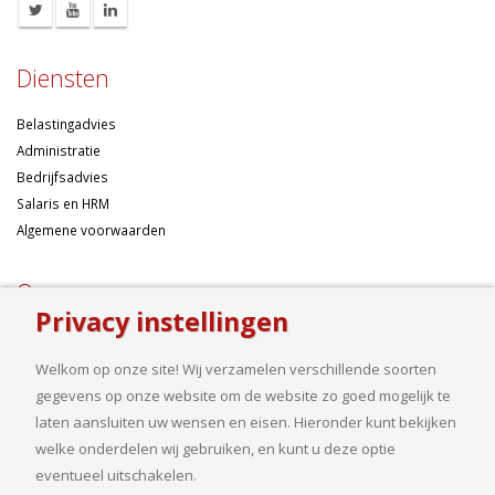
Diensten
Belastingadvies
Administratie
Bedrijfsadvies
Salaris en HRM
Algemene voorwaarden
Over ons
Privacy instellingen
Ondernemen betekent risico’s nemen, maar dan liefst wel zo
samengesteld mogelijk. Of u nu een onderneming wilt starten met een
Welkom op onze site! Wij verzamelen verschillende soorten
goed financieel plan, uw bedrijf wilt uitbreiden op basis van gedegen
gegevens op onze website om de website zo goed mogelijk te
cijfers, uw jaarcijfers samengesteld wilt hebben of een helder advies
laten aansluiten uw wensen en eisen. Hieronder kunt bekijken
nodig heeft, bij ons bent u aan het goede adres.
welke onderdelen wij gebruiken, en kunt u deze optie
eventueel uitschakelen.