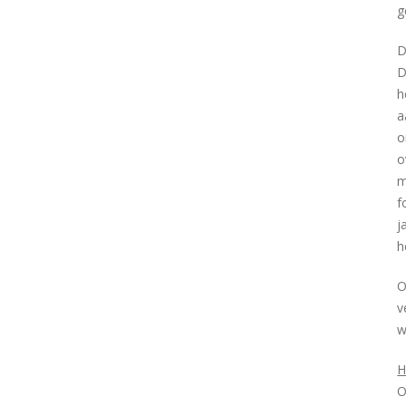
g
D
D
h
a
o
o
m
f
j
h
O
v
w
H
O