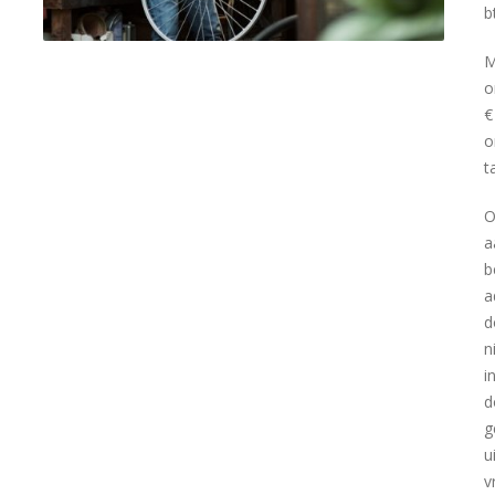
b
M
o
€
o
t
O
a
b
a
d
n
i
d
g
u
v