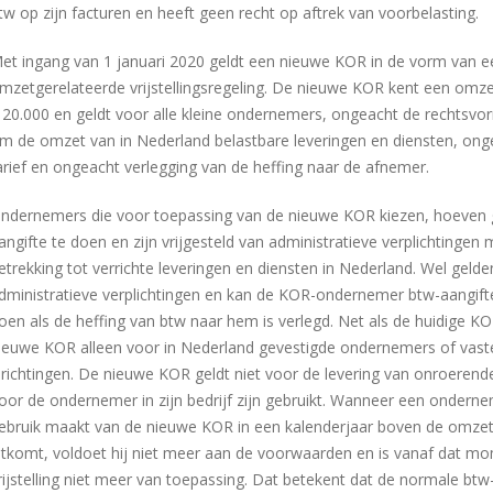
tw op zijn facturen en heeft geen recht op aftrek van voorbelasting.
et ingang van 1 januari 2020 geldt een nieuwe KOR in de vorm van e
mzetgerelateerde vrijstellingsregeling. De nieuwe KOR kent een omz
 20.000 en geldt voor alle kleine ondernemers, ongeacht de rechtsvo
m de omzet van in Nederland belastbare leveringen en diensten, ong
arief en ongeacht verlegging van de heffing naar de afnemer.
ndernemers die voor toepassing van de nieuwe KOR kiezen, hoeven 
angifte te doen en zijn vrijgesteld van administratieve verplichtingen 
etrekking tot verrichte leveringen en diensten in Nederland. Wel gelde
dministratieve verplichtingen en kan de KOR-ondernemer btw-aangif
oen als de heffing van btw naar hem is verlegd. Net als de huidige KO
ieuwe KOR alleen voor in Nederland gevestigde ondernemers of vast
nrichtingen. De nieuwe KOR geldt niet voor de levering van onroerend
oor de ondernemer in zijn bedrijf zijn gebruikt. Wanneer een onderne
ebruik maakt van de nieuwe KOR in een kalenderjaar boven de omze
itkomt, voldoet hij niet meer aan de voorwaarden en is vanaf dat m
rijstelling niet meer van toepassing. Dat betekent dat de normale btw