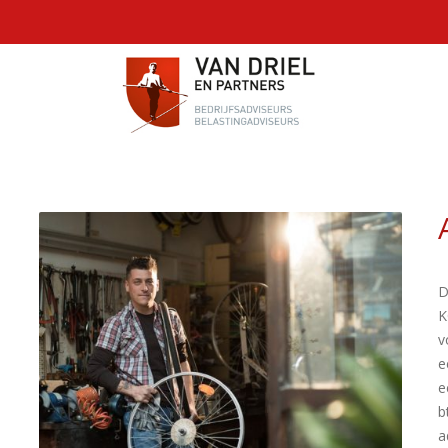
D
K
v
e
e
b
a