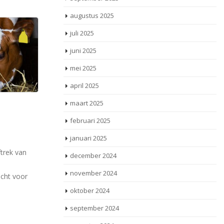
augustus 2025
juli 2025
juni 2025
mei 2025
april 2025
maart 2025
Stichting, die
02
februari 2025
ing
tuchtcolleges
Jul
a
ondersteunt, is btw-
januari 2025
ondernemer
 die een
On
december 2024
insel degene
la
Een stichting ondersteunt de tuchtcolleges
november 2024
ter
voor de advocatuur. De Nederlandse orde
van advocaten (NOvA) betaalt hiervoor een
oktober 2024
jaarlijkse bijdrage. [...]
september 2024