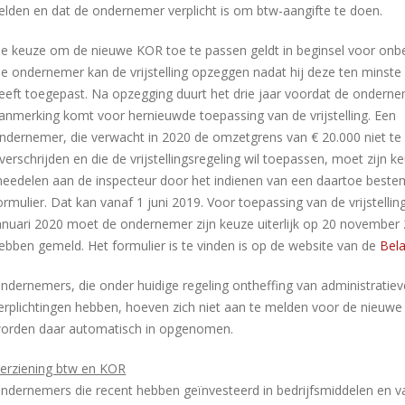
elden en dat de ondernemer verplicht is om btw-aangifte te doen.
e keuze om de nieuwe KOR toe te passen geldt in beginsel voor onbe
e ondernemer kan de vrijstelling opzeggen nadat hij deze ten minste 
eeft toegepast. Na opzegging duurt het drie jaar voordat de onderne
anmerking komt voor hernieuwde toepassing van de vrijstelling. Een
ndernemer, die verwacht in 2020 de omzetgrens van € 20.000 niet te
verschrijden en die de vrijstellingsregeling wil toepassen, moet zijn k
eedelen aan de inspecteur door het indienen van een daartoe best
ormulier. Dat kan vanaf 1 juni 2019. Voor toepassing van de vrijstellin
anuari 2020 moet de ondernemer zijn keuze uiterlijk op 20 november
ebben gemeld. Het formulier is te vinden is op de website van de
Bela
ndernemers, die onder huidige regeling ontheffing van administratiev
erplichtingen hebben, hoeven zich niet aan te melden voor de nieuwe
orden daar automatisch in opgenomen.
erziening btw en KOR
ndernemers die recent hebben geïnvesteerd in bedrijfsmiddelen en v