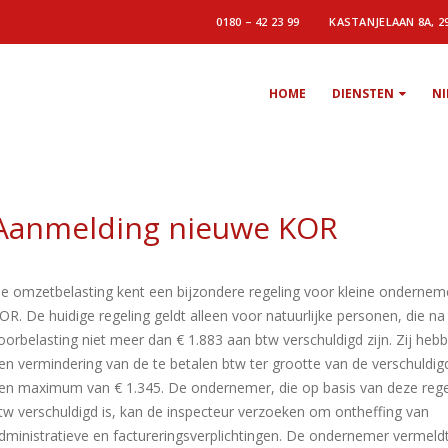
0180 – 42 23 99
KASTANJELAAN 8A, 2
HOME
DIENSTEN
N
Aanmelding nieuwe KOR
e omzetbelasting kent een bijzondere regeling voor kleine ondernem
OR. De huidige regeling geldt alleen voor natuurlijke personen, die na
oorbelasting niet meer dan € 1.883 aan btw verschuldigd zijn. Zij heb
en vermindering van de te betalen btw ter grootte van de verschuldig
en maximum van € 1.345. De ondernemer, die op basis van deze rege
tw verschuldigd is, kan de inspecteur verzoeken om ontheffing van
dministratieve en factureringsverplichtingen. De ondernemer vermeld