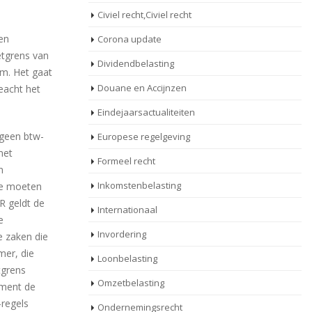
Civiel recht,Civiel recht
en
Corona update
etgrens van
Dividendbelasting
rm. Het gaat
Douane en Accijnzen
eacht het
Eindejaarsactualiteiten
geen btw-
Europese regelgeving
met
Formeel recht
n
Inkomstenbelasting
te moeten
R geldt de
Internationaal
e
Invordering
e zaken die
mer, die
Loonbelasting
tgrens
Omzetbelasting
oment de
-regels
Ondernemingsrecht