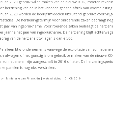
anuari 2020 gebruik willen maken van de nieuwe KOR, moeten rekeni
et herziening van de in het verleden gedane aftrek van voorbelasting
anuari 2020 worden de bedrijfsmiddelen uitsluitend gebruikt voor vrijg
restaties. De herzieningstermijn voor onroerende zaken bedraagt neg
et jaar van ingebruikname. Voor roerende zaken bedraagt de herzieni
ier jaar na het jaar van ingebruikname. De herziening blijft achterwege
edrag van de herziene btw lager is dan € 500.
ie alleen btw-ondernemer is vanwege de exploitatie van zonnepanel
ich afvragen of het gunstig is om gebruik te maken van de nieuwe 
e zonnepanelen zijn aangeschaft in 2016 of later. De herzieningsperi
eze panelen is nog niet verstreken.
ron: Ministerie van Financiën | wetswijziging | 01-08-2019