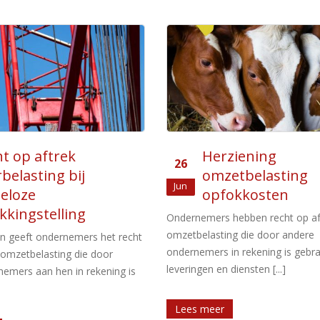
ziening
Toepassing
26
etbelasting
verleggingsregel
Jul
okkosten
Volgens de Wet op de
omzetbelasting is de ondernemer
hebben recht op aftrek van
levering of dienst verricht in beg
g die door andere
van [...]
n rekening is gebracht voor
iensten [...]
Lees meer