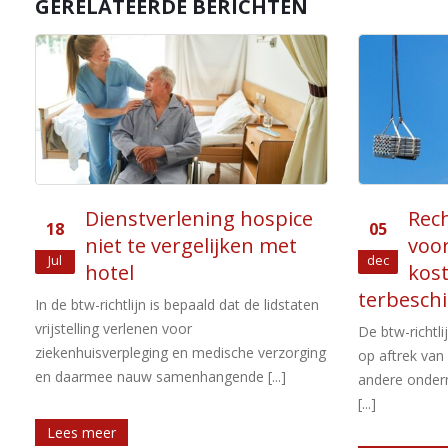
GERELATEERDE BERICHTEN
Recht op aftrek
Her
05
26
voorbelasting bij
omz
dec
Jun
kosteloze
opf
terbeschikkingstelling
Ondernemers 
omzetbelastin
De btw-richtlijn geeft ondernemers het recht
g
ondernemers i
op aftrek van omzetbelasting die door
leveringen en d
andere ondernemers aan hen in rekening is
[...]
Lees meer