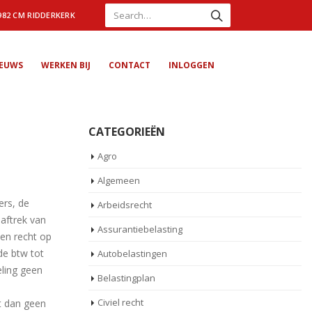
982 CM RIDDERKERK
IEUWS
WERKEN BIJ
CONTACT
INLOGGEN
CATEGORIEËN
Agro
Algemeen
ers, de
Arbeidsrecht
 aftrek van
Assurantiebelasting
ben recht op
de btw tot
Autobelastingen
ling geen
Belastingplan
Civiel recht
t dan geen