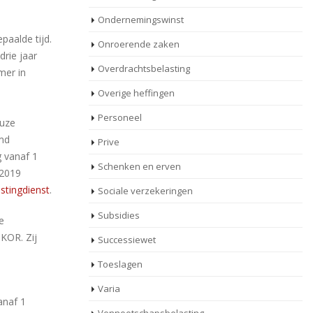
Ondernemingswinst
paalde tijd.
Onroerende zaken
drie jaar
Overdrachtsbelasting
mer in
Overige heffingen
Personeel
euze
emd
Prive
g vanaf 1
Schenken en erven
 2019
stingdienst
.
Sociale verzekeringen
Subsidies
e
 KOR. Zij
Successiewet
Toeslagen
Varia
anaf 1