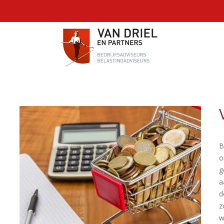
B
o
g
a
d
z
w