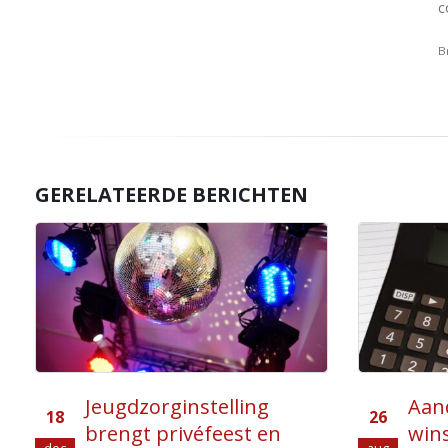
c
B
GERELATEERDE BERICHTEN
Aandeel in toekomstige
Onde
26
12
winst niet al eerder ten
klim