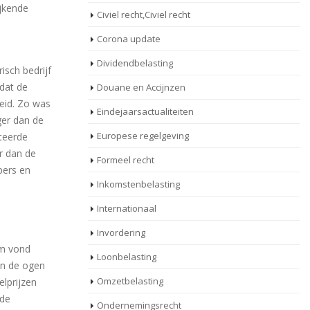
ijkende
Civiel recht,Civiel recht
Corona update
Dividendbelasting
isch bedrijf
dat de
Douane en Accijnzen
eid. Zo was
Eindejaarsactualiteiten
ger dan de
Europese regelgeving
teerde
r dan de
Formeel recht
pers en
Inkomstenbelasting
Internationaal
Invordering
om vond
Loonbelasting
in de ogen
Omzetbelasting
elprijzen
 de
Ondernemingsrecht