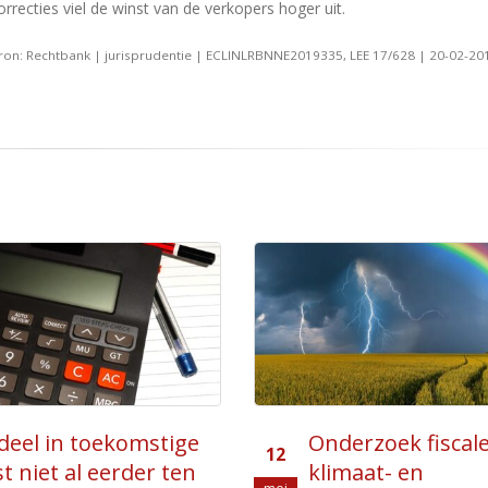
orrecties viel de winst van de verkopers hoger uit.
ron: Rechtbank | jurisprudentie | ECLINLRBNNE2019335, LEE 17/628 | 20-02-20
rzoek fiscale
Energielijst 2024
04
aat- en
vastgesteld