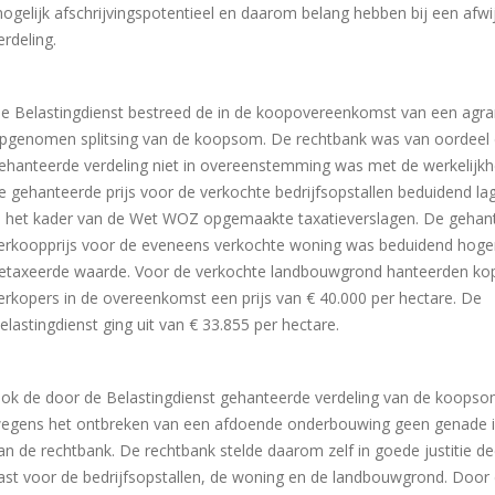
ogelijk afschrijvingspotentieel en daarom belang hebben bij een afw
erdeling.
e Belastingdienst bestreed de in de koopovereenkomst van een agrar
pgenomen splitsing van de koopsom. De rechtbank was van oordeel 
ehanteerde verdeling niet in overeenstemming was met de werkelijkh
e gehanteerde prijs voor de verkochte bedrijfsopstallen beduidend la
n het kader van de Wet WOZ opgemaakte taxatieverslagen. De gehan
erkoopprijs voor de eveneens verkochte woning was beduidend hoge
etaxeerde waarde. Voor de verkochte landbouwgrond hanteerden ko
erkopers in de overeenkomst een prijs van € 40.000 per hectare. De
elastingdienst ging uit van € 33.855 per hectare.
ok de door de Belastingdienst gehanteerde verdeling van de koops
egens het ontbreken van een afdoende onderbouwing geen genade 
an de rechtbank. De rechtbank stelde daarom zelf in goede justitie de
ast voor de bedrijfsopstallen, de woning en de landbouwgrond. Door