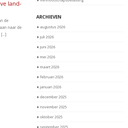
Vennootschapsbelasting
mei
a
bewaarplicht
t de
e lijst bevat
kl
In het belastingrecht geldt doorgaans dat de
ARCHIEVEN
ering in
ee
inspecteur de bewijslast draagt voor het
in 
vaststellen van belastbare feiten, terwijl de
augustus 2026
[...]
juli 2026
juni 2026
Lees meer
mei 2026
maart 2026
februari 2026
januari 2026
december 2025
november 2025
oktober 2025
september 2025