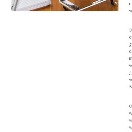
m
v
D
o
g
d
i
v
g
v
B
O
w
v
v