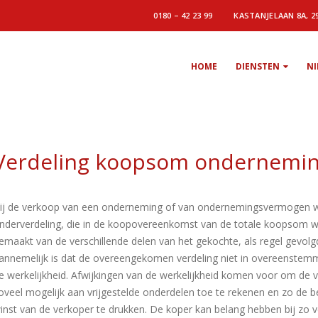
0180 – 42 23 99
KASTANJELAAN 8A, 2
HOME
DIENSTEN
N
Verdeling koopsom ondernemi
ij de verkoop van een onderneming of van ondernemingsvermogen 
nderverdeling, die in de koopovereenkomst van de totale koopsom 
emaakt van de verschillende delen van het gekochte, als regel gevolgd
annemelijk is dat de overeengekomen verdeling niet in overeenstem
e werkelijkheid. Afwijkingen van de werkelijkheid komen voor om de 
oveel mogelijk aan vrijgestelde onderdelen toe te rekenen en zo de b
inst van de verkoper te drukken. De koper kan belang hebben bij zo v