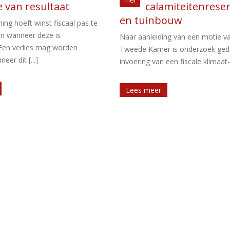
Jan
miteitenreserve land-
De minister van EZK heef
ouw
Energielijst 2024 vastgesteld. Dez
de bedrijfsmiddelen, die bij invest
ng van een motie van de
2024 [...]
 is onderzoek gedaan naar de
en fiscale klimaat- [...]
Lees meer