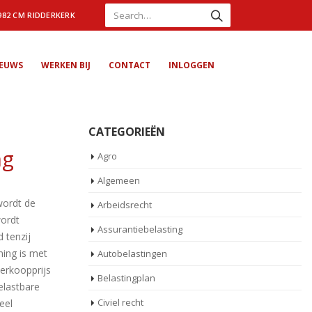
982 CM RIDDERKERK
IEUWS
WERKEN BIJ
CONTACT
INLOGGEN
CATEGORIEËN
ng
Agro
Algemeen
wordt de
Arbeidsrecht
wordt
Assurantiebelasting
 tenzij
ming is met
Autobelastingen
verkoopprijs
Belastingplan
elastbare
Civiel recht
eel