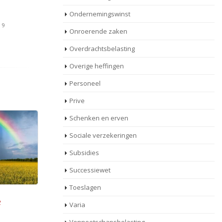
Ondernemingswinst
19
Onroerende zaken
Overdrachtsbelasting
Overige heffingen
Personeel
Prive
Schenken en erven
Sociale verzekeringen
Subsidies
Successiewet
Toeslagen
Wie stelt moet bewijzen,
Varia
08
ook na afloop van de