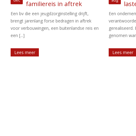
aug
mei
laste van resultaat
cala
en tuinb
Een onderneming hoeft winst fiscaal pas te
verantwoorden wanneer deze is
Naar aanleidi
n
gerealiseerd. Een verlies mag worden
Tweede Kamer
genomen wanneer dit [...]
invoering van e
Lees meer
Lees meer