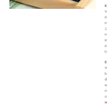
K
V
i
m
2
m
i
i
t
E
H
b
d
w
m
o
w