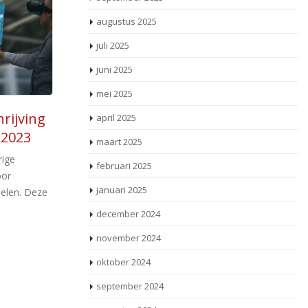
augustus 2025
juli 2025
juni 2025
mei 2025
Evaluatie fiscale
april 2025
08
eserve
maatregelen zeevaart
maart 2025
sep
a
 de bij
Nederland kent drie fiscale
februari 2025
haalde
regelingen die betrekking hebben op de
on
januari 2025
reserve
zeevaart. Het gaat om de tonnageregeling,
wo
e boekwinst
de afdrachtvermindering zeevaart [...]
mo
december 2024
november 2024
Lees meer
oktober 2024
september 2024