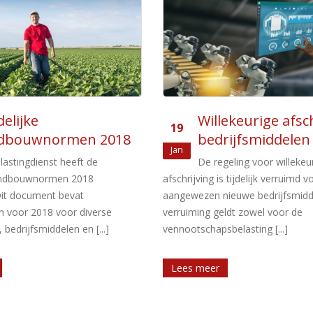
ekeurige afschrijving
Vorming
27
ijfsmiddelen 2023
herinvesteringsr
okt
eling voor willekeurige
Een ondernemer kan voor
 tijdelijk verruimd voor
verkoop van bedrijfsmiddelen be
ieuwe bedrijfsmiddelen. Deze
boekwinsten een herinvesterings
ldt zowel voor de
vormen. Belastingheffing over d
elasting [...]
wordt [...]
Lees meer