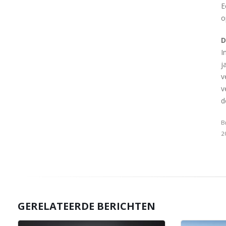
E
o
D
I
j
v
v
d
B
2
GERELATEERDE BERICHTEN