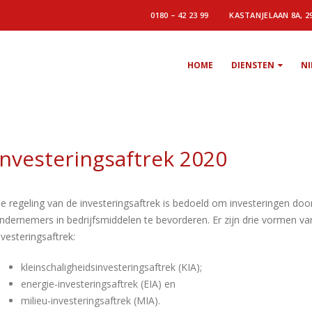
0180 – 42 23 99
KASTANJELAAN 8A, 2
HOME
DIENSTEN
N
Investeringsaftrek 2020
e regeling van de investeringsaftrek is bedoeld om investeringen doo
ndernemers in bedrijfsmiddelen te bevorderen. Er zijn drie vormen va
nvesteringsaftrek:
kleinschaligheidsinvesteringsaftrek (KIA);
energie-investeringsaftrek (EIA) en
milieu-investeringsaftrek (MIA).