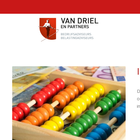
D
o
i