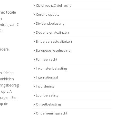
Civiel recht,Civiel recht
het totale
Corona update
en
Dividendbelasting
edrag van €
 De
Douane en Accijnzen
Eindejaarsactualiteiten
rdere,
Europese regelgeving
Formeel recht
Inkomstenbelasting
smiddelen
Internationaal
smiddelen
ringsbedrag
Invordering
 op EIA
Loonbelasting
dragen. Een
 op de
Omzetbelasting
Ondernemingsrecht