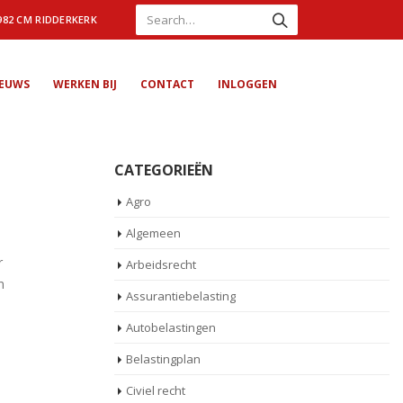
982 CM RIDDERKERK
IEUWS
WERKEN BIJ
CONTACT
INLOGGEN
CATEGORIEËN
Agro
Algemeen
r
Arbeidsrecht
n
Assurantiebelasting
Autobelastingen
Belastingplan
Civiel recht