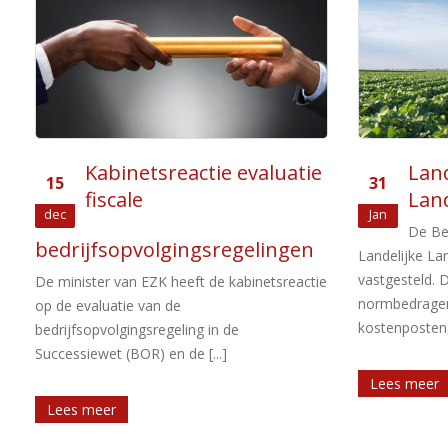
Landelijke
Will
31
19
Landbouwnormen 2018
bedr
Jan
Jan
De Belastingdienst heeft de
De reg
Landelijke Landbouwnormen 2018
afschrijving is
vastgesteld. Dit document bevat
aangewezen n
e
normbedragen voor 2018 voor diverse
verruiming ge
kostenposten, bedrijfsmiddelen en [...]
vennootschapsb
Lees meer
Lees meer