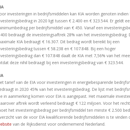
IA
oor investeringen in bedrijfsmiddelen kan KIA worden genoten indien 
nvesteringsbedrag in 2020 ligt tussen € 2.400 en € 323.544. Er geldt e
inimumbedrag per bedrijfsmiddel van € 450. Vanaf een investeringsb
.400 bedraagt de investeringsaftrek 28% van het investeringsbedrag.
aximale KIA bedraagt € 16.307. Dit bedrag wordt bereikt bij een
nvesteringsbedrag tussen € 58.238 en € 107.848. Bij een hoger
nvesteringsbedrag dan € 107.848 daalt de KIA met 7,56% van het mee
otdat deze nihil bedraagt bij een investeringsbedrag van € 323.544.
IA
et tarief van de EIA voor investeringen in energiebesparende bedrijf
edraagt in 2020 45% van het investeringsbedrag. De lijst met bedrijf
ie in aanmerking komen voor EIA is aangepast. Het maximale investe
aarover aftrek wordt verleend bedraagt € 122 miljoen. Voor het recht
oet het investeringsbedrag per bedrijfsmiddel ten minste € 2.500 be
verzicht van de voor EIA kwalificerende bedrijfsmiddelen is te vinden
ebsite
van de Rijksdienst voor ondernemend Nederland.