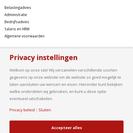
Belastingadvies
Administratie
Bedrijfsadvies
Salaris en HRM
Algemene voorwaarden
Over ons
Privacy instellingen
Ondernemen betekent risico’s nemen, maar dan liefst wel zo
samengesteld mogelijk. Of u nu een onderneming wilt starten met een
Welkom op onze site! Wij verzamelen verschillende soorten
goed financieel plan, uw bedrijf wilt uitbreiden op basis van gedegen
gegevens op onze website om de website zo goed mogelijk te
cijfers, uw jaarcijfers samengesteld wilt hebben of een helder advies
laten aansluiten uw wensen en eisen. Hieronder kunt bekijken
nodig heeft, bij ons bent u aan het goede adres.
welke onderdelen wij gebruiken, en kunt u deze optie
eventueel uitschakelen.
Privacy beleid
|
Sluiten
© Copyright 2019. Van Driel en Partners B.V.| Realisatie
HJ Media Groep
B.V.
Accepteer alles