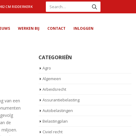
982 CM RIDDERKERK
IEUWS
WERKEN BIJ
CONTACT
INLOGGEN
CATEGORIEËN
Agro
Algemeen
Arbeidsrecht
Assurantiebelasting
ng van een
monumenten
Autobelastingen
 gevolg
Belastingplan
van de
 miljoen.
Civiel recht