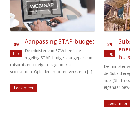
mrt
ver
Dit voorjaar s
meerdere subs
energie-innov
verduurzaming 
t
Subsidieregeling
29
energiebesparing eigen
Lees meer
aug
huis weer opengesteld
m
De minister van Binnenlandse Zaken heeft
de Subsidieregeling energiebesparing eigen
huis (SEEH) opnieuw opengesteld voor
eigenaar-bewoners. De SEEH regelt [...]
Lees meer