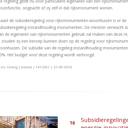
e regeling geldt nu voor particuliere eigenaren van een rijksmonume
oonfunctie, ongeacht of zij zelf in dat rijksmonument wonen.
aast de subsidieregeling voor rijksmonumenten-woonhuizen is er de
ubsidieregeling instandhouding monumenten. De minister verwacht d
an de eigenaren van rijksmonumenten gebruik zal maken van deze re
l zouden zij een beroep kunnen doen op de regeling voor rijksmonu
oonhuizen. De subsidie van de regeling instandhouding monumenten
0%. Het budget voor deze regeling wordt verhoogd.
ron: Overig | besluit | 1412051 | 27-09-2018
sidieregelingen
gie-innovatie en