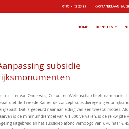
0180 – 42 23 99
KASTANJELAAN 8A, 2
HOME
DIENSTEN
N
Aanpassing subsidie
rijksmonumenten
e minister van Onderwijs, Cultuur en Wetenschap heeft naar aanleidi
ebat met de Tweede Kamer de concept-subsidieregeling voor rijks
angepast. Dat is gebeurd naar aanleiding van een tweetal moties. Als
aarvan is de minimumdrempel van € 1.000 vervallen, is de reikwijdte 
egeling uitgebreid en het subsidieplafond verhoogd van € 40 naar € 45