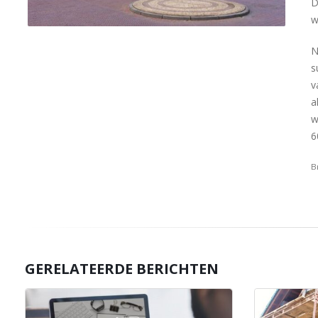
D
w
N
s
v
a
w
6
B
GERELATEERDE BERICHTEN
Sub
16
ener