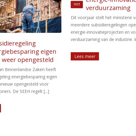
duurzaming
telt het ministerie van EZK
idieregelingen open voor
atieprojecten en voor
van de industrie. In [...]
Subsidieregeling
02
aanschaf zero-
Jun
emissievrachtwa
De staatssecretaris van Infrastru
Waterstaat heeft de subsidierege
aanschaf van zero-emissievrach
gepubliceerd. De subsidieregeling
[...]
Lees meer