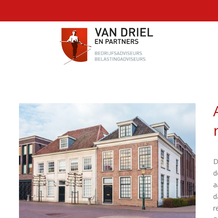
D
d
a
d
r