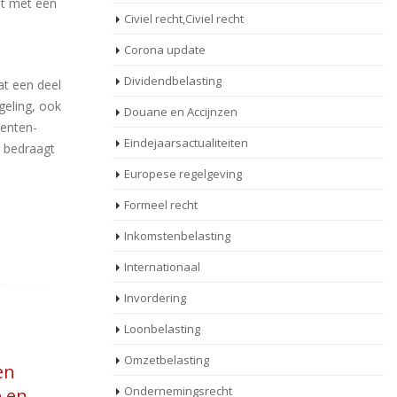
nt met een
Civiel recht,Civiel recht
Corona update
Dividendbelasting
at een deel
geling, ook
Douane en Accijnzen
menten-
Eindejaarsactualiteiten
 bedraagt
Europese regelgeving
Formeel recht
Inkomstenbelasting
Internationaal
Invordering
Loonbelasting
Omzetbelasting
Ondernemingsrecht