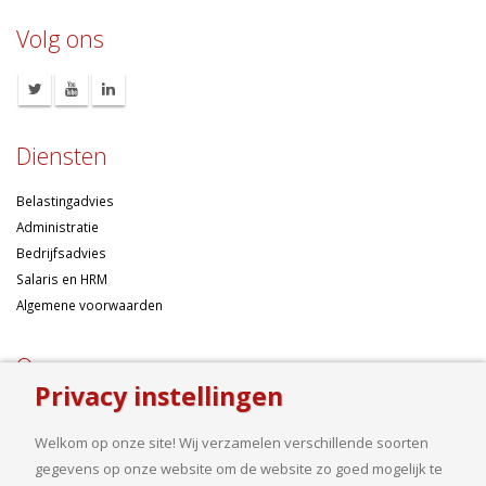
Volg ons
Diensten
Belastingadvies
Administratie
Bedrijfsadvies
Salaris en HRM
Algemene voorwaarden
Over ons
Privacy instellingen
Ondernemen betekent risico’s nemen, maar dan liefst wel zo
samengesteld mogelijk. Of u nu een onderneming wilt starten met een
Welkom op onze site! Wij verzamelen verschillende soorten
goed financieel plan, uw bedrijf wilt uitbreiden op basis van gedegen
gegevens op onze website om de website zo goed mogelijk te
cijfers, uw jaarcijfers samengesteld wilt hebben of een helder advies