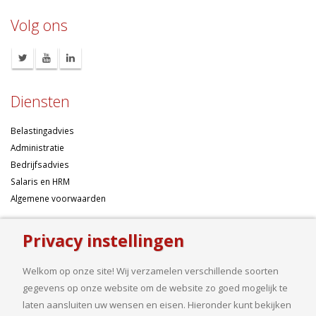
Volg ons
Diensten
Belastingadvies
Administratie
Bedrijfsadvies
Salaris en HRM
Algemene voorwaarden
Over ons
Privacy instellingen
Ondernemen betekent risico’s nemen, maar dan liefst wel zo
Welkom op onze site! Wij verzamelen verschillende soorten
samengesteld mogelijk. Of u nu een onderneming wilt starten met een
gegevens op onze website om de website zo goed mogelijk te
goed financieel plan, uw bedrijf wilt uitbreiden op basis van gedegen
laten aansluiten uw wensen en eisen. Hieronder kunt bekijken
cijfers, uw jaarcijfers samengesteld wilt hebben of een helder advies