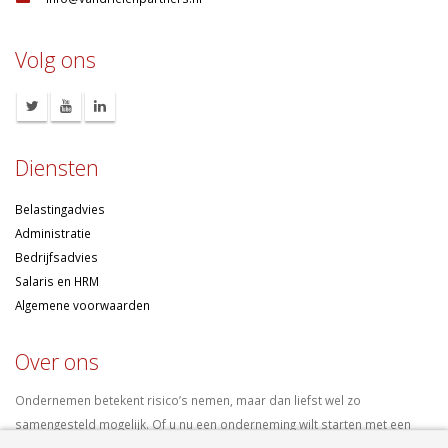
Diensten
Belastingadvies
Administratie
Bedrijfsadvies
Salaris en HRM
Algemene voorwaarden
Over ons
Ondernemen betekent risico’s nemen, maar dan liefst wel zo
samengesteld mogelijk. Of u nu een onderneming wilt starten met een
goed financieel plan, uw bedrijf wilt uitbreiden op basis van gedegen
cijfers, uw jaarcijfers samengesteld wilt hebben of een helder advies
nodig heeft, bij ons bent u aan het goede adres.