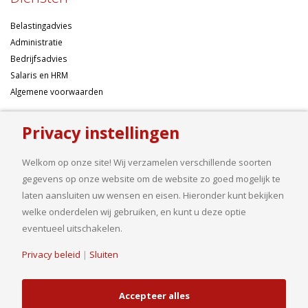
Belastingadvies
Administratie
Bedrijfsadvies
Salaris en HRM
Algemene voorwaarden
Over ons
Privacy instellingen
Ondernemen betekent risico’s nemen, maar dan liefst wel zo
Welkom op onze site! Wij verzamelen verschillende soorten
samengesteld mogelijk. Of u nu een onderneming wilt starten met een
gegevens op onze website om de website zo goed mogelijk te
goed financieel plan, uw bedrijf wilt uitbreiden op basis van gedegen
laten aansluiten uw wensen en eisen. Hieronder kunt bekijken
cijfers, uw jaarcijfers samengesteld wilt hebben of een helder advies
welke onderdelen wij gebruiken, en kunt u deze optie
nodig heeft, bij ons bent u aan het goede adres.
eventueel uitschakelen.
Privacy beleid
|
Sluiten
© Copyright 2019. Van Driel en Partners B.V.| Realisatie
HJ Media Groep
Accepteer alles
B.V.