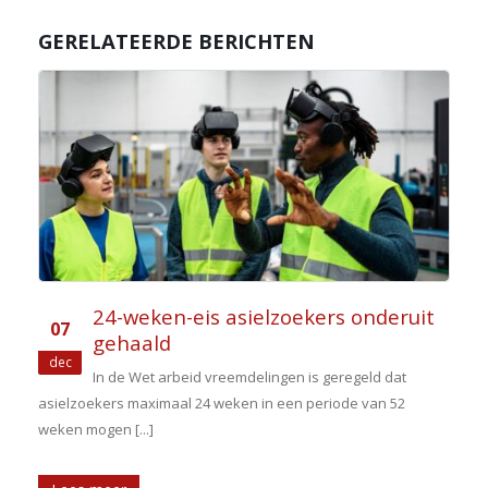
GERELATEERDE BERICHTEN
24-weken-eis asielzoekers onderuit
07
gehaald
dec
In de Wet arbeid vreemdelingen is geregeld dat
asielzoekers maximaal 24 weken in een periode van 52
weken mogen [...]