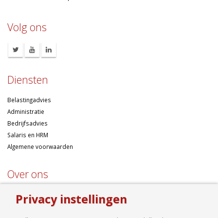
Volg ons
Diensten
Belastingadvies
Administratie
Bedrijfsadvies
Salaris en HRM
Algemene voorwaarden
Over ons
Ondernemen betekent risico’s nemen, maar dan liefst wel zo
Privacy instellingen
samengesteld mogelijk. Of u nu een onderneming wilt starten met een
goed financieel plan, uw bedrijf wilt uitbreiden op basis van gedegen