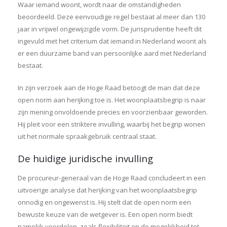
Waar iemand woont, wordt naar de omstandigheden
beoordeeld. Deze eenvoudige regel bestaat al meer dan 130
jaar in vrijwel ongewijzigde vorm. De jurisprudentie heeft dit
ingevuld met het criterium dat iemand in Nederland woont als
er een duurzame band van persoonlijke aard met Nederland
bestaat.
In zijn verzoek aan de Hoge Raad betoogt de man dat deze
open norm aan herijking toe is. Het woonplaatsbegrip is naar
zijn mening onvoldoende precies en voorzienbaar geworden.
Hij pleit voor een striktere invulling, waarbij het begrip wonen
uit het normale spraakgebruik centraal staat.
De huidige juridische invulling
De procureur-generaal van de Hoge Raad concludeert in een
uitvoerige analyse dat herijking van het woonplaatsbegrip
onnodig en ongewenst is. Hij stelt dat de open norm een
bewuste keuze van de wetgever is. Een open norm biedt
namelijk voordelen, zoals flexibiliteit en de mogelijkheid tot