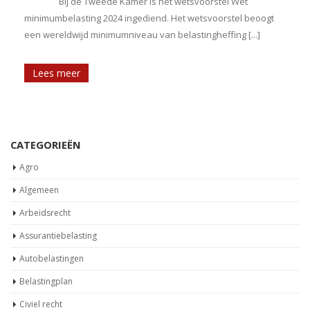
Bij de Tweede Kamer is het wetsvoorstel Wet
minimumbelasting 2024 ingediend. Het wetsvoorstel beoogt
een wereldwijd minimumniveau van belastingheffing [...]
Lees meer
CATEGORIEËN
Agro
Algemeen
Arbeidsrecht
Assurantiebelasting
Autobelastingen
Belastingplan
Civiel recht