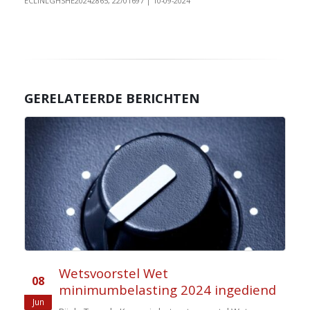
ECLINLGHSHE20242865, 22/01697 | 10-09-2024
GERELATEERDE BERICHTEN
Wetsvoorstel Wet
08
minimumbelasting 2024 ingediend
Jun