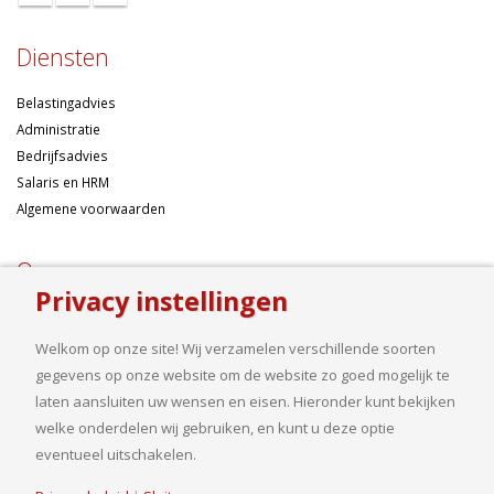
Diensten
Belastingadvies
Administratie
Bedrijfsadvies
Salaris en HRM
Algemene voorwaarden
Over ons
Privacy instellingen
Ondernemen betekent risico’s nemen, maar dan liefst wel zo
samengesteld mogelijk. Of u nu een onderneming wilt starten met een
Welkom op onze site! Wij verzamelen verschillende soorten
goed financieel plan, uw bedrijf wilt uitbreiden op basis van gedegen
gegevens op onze website om de website zo goed mogelijk te
cijfers, uw jaarcijfers samengesteld wilt hebben of een helder advies
laten aansluiten uw wensen en eisen. Hieronder kunt bekijken
nodig heeft, bij ons bent u aan het goede adres.
welke onderdelen wij gebruiken, en kunt u deze optie
eventueel uitschakelen.