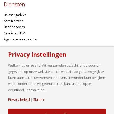
Diensten
Belastingadvies
Administratie
Bedrijfsadvies
Salaris en HRM
Algemene voorwaarden
Over ons
Privacy instellingen
Ondernemen betekent risico’s nemen, maar dan liefst wel zo
Welkom op onze site! Wij verzamelen verschillende soorten
samengesteld mogelijk. Of u nu een onderneming wilt starten met een
gegevens op onze website om de website zo goed mogelijk te
goed financieel plan, uw bedrijf wilt uitbreiden op basis van gedegen
laten aansluiten uw wensen en eisen. Hieronder kunt bekijken
cijfers, uw jaarcijfers samengesteld wilt hebben of een helder advies
welke onderdelen wij gebruiken, en kunt u deze optie
nodig heeft, bij ons bent u aan het goede adres.
eventueel uitschakelen.
Privacy beleid
|
Sluiten
© Copyright 2019. Van Driel en Partners B.V.| Realisatie
HJ Media Groep