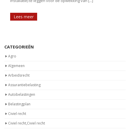
installatie) te leggen voor de opwekking van [...]
[
Lees meer
CATEGORIEËN
Agro
Algemeen
Arbeidsrecht
Assurantiebelasting
Autobelastingen
Belastingplan
Civiel recht
Civiel recht,Civiel recht