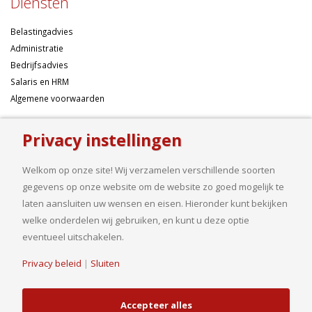
Diensten
Belastingadvies
Administratie
Bedrijfsadvies
Salaris en HRM
Algemene voorwaarden
Over ons
Privacy instellingen
Ondernemen betekent risico’s nemen, maar dan liefst wel zo
Welkom op onze site! Wij verzamelen verschillende soorten
samengesteld mogelijk. Of u nu een onderneming wilt starten met een
gegevens op onze website om de website zo goed mogelijk te
goed financieel plan, uw bedrijf wilt uitbreiden op basis van gedegen
laten aansluiten uw wensen en eisen. Hieronder kunt bekijken
cijfers, uw jaarcijfers samengesteld wilt hebben of een helder advies
welke onderdelen wij gebruiken, en kunt u deze optie
nodig heeft, bij ons bent u aan het goede adres.
eventueel uitschakelen.
Privacy beleid
|
Sluiten
© Copyright 2019. Van Driel en Partners B.V.| Realisatie
HJ Media Groep
Accepteer alles