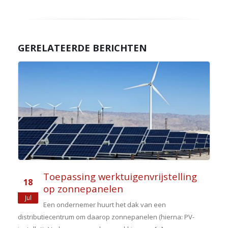
GERELATEERDE BERICHTEN
s
Toepassing werktuigenvrijstelling
18
op zonnepanelen
Jul
Een ondernemer huurt het dak van een
distributiecentrum om daarop zonnepanelen (hierna: PV-