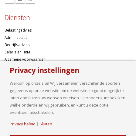
Diensten
Belastingadvies
Administratie
Bedrijfsadvies
Salaris en HRM
Algemene voorwaarden
Privacy instellingen
Over ons
Welkom op onze site! Wij verzamelen verschillende soorten
Ondernemen betekent risico’s nemen, maar dan liefst wel zo
gegevens op onze website om de website zo goed mogelijk te
samengesteld mogelijk. Of u nu een onderneming wilt starten met een
laten aansluiten uw wensen en eisen. Hieronder kunt bekijken
goed financieel plan, uw bedrijf wilt uitbreiden op basis van gedegen
welke onderdelen wij gebruiken, en kunt u deze optie
cijfers, uw jaarcijfers samengesteld wilt hebben of een helder advies
eventueel uitschakelen.
nodig heeft, bij ons bent u aan het goede adres.
Privacy beleid
|
Sluiten