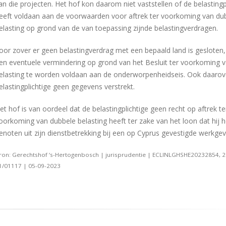
an die projecten. Het hof kon daarom niet vaststellen of de belastingp
eeft voldaan aan de voorwaarden voor aftrek ter voorkoming van du
elasting op grond van de van toepassing zijnde belastingverdragen.
oor zover er geen belastingverdrag met een bepaald land is gesloten,
en eventuele vermindering op grond van het Besluit ter voorkoming 
elasting te worden voldaan aan de onderworpenheidseis. Ook daarov
elastingplichtige geen gegevens verstrekt.
et hof is van oordeel dat de belastingplichtige geen recht op aftrek te
oorkoming van dubbele belasting heeft ter zake van het loon dat hij h
enoten uit zijn dienstbetrekking bij een op Cyprus gevestigde werkgev
ron: Gerechtshof ‘s-Hertogenbosch | jurisprudentie | ECLINLGHSHE20232854, 
1/01117 | 05-09-2023