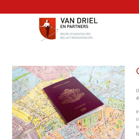
D
d
I
o
o
f