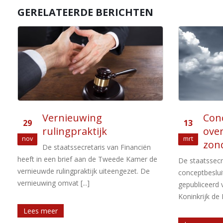
GERELATEERDE BERICHTEN
Conceptbesluit
Hef
13
05
overgangsrecht Brexit
over
mrt
sep
zonder overeenkomst
uit 
De staatssecretaris van Financiën heeft een
Een in België
conceptbesluit met overgangsrecht
de jaren 2016
gepubliceerd voor het geval het Verenigd
belastingplich
Koninkrijk de Europese Unie [...]
Lees meer