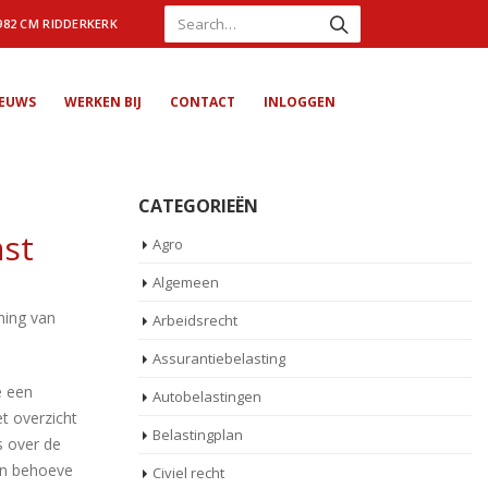
982 CM RIDDERKERK
IEUWS
WERKEN BIJ
CONTACT
INLOGGEN
CATEGORIEËN
ast
Agro
Algemeen
ming van
Arbeidsrecht
Assurantiebelasting
e een
Autobelastingen
et overzicht
Belastingplan
s over de
ten behoeve
Civiel recht