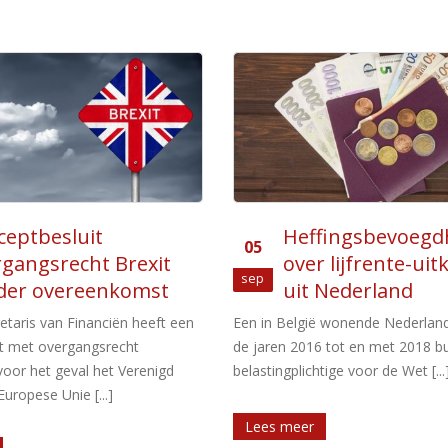
fingsbevoegdheid
Zwarte lijst
04
 lijfrente-uitkeringen
laagbelastende l
Jan
Nederland
Nederland heeft een lijst
laagbelastende landen samengest
 wonende Nederlander was in
wordt gebruikt bij nieuwe maatr
 tot en met 2018 buitenlands
belastingontwijking. De lijst bevat [
tige voor de Wet [...]
Lees meer