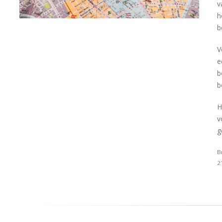
v
h
b
V
e
b
b
H
v
g
B
2