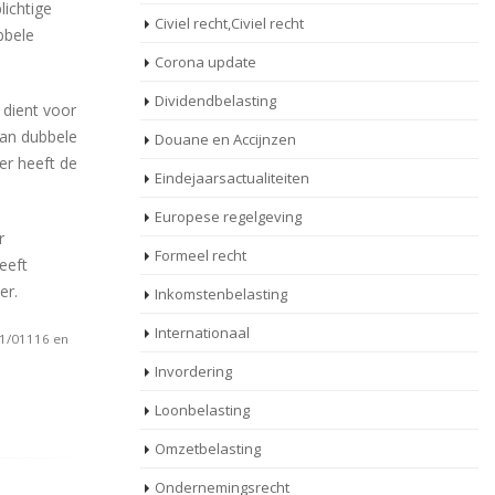
lichtige
Civiel recht,Civiel recht
bbele
Corona update
Dividendbelasting
 dient voor
van dubbele
Douane en Accijnzen
er heeft de
Eindejaarsactualiteiten
Europese regelgeving
r
Formeel recht
eeft
er.
Inkomstenbelasting
Internationaal
21/01116 en
Invordering
Loonbelasting
Omzetbelasting
Ondernemingsrecht