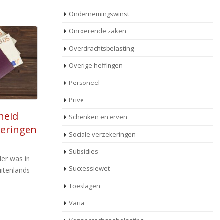
Ondernemingswinst
Onroerende zaken
Overdrachtsbelasting
Overige heffingen
Personeel
Prive
Fiscale migratie: waar is
Schenken en erven
11
anden
thuis?
Sociale verzekeringen
apr
d
 van
Een belastingplichtige emigreerde in
Subsidies
t
eld, die
2015 naar Duitsland, althans dat meent hij.
Successiewet
egelen tegen
De inspecteur stelt echter dat de
Ne
...]
belastingplichtige fiscaal [...]
ov
Toeslagen
he
Varia
we
Lees meer