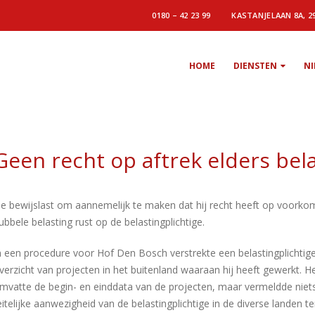
0180 – 42 23 99
KASTANJELAAN 8A, 2
HOME
DIENSTEN
N
Geen recht op aftrek elders bel
e bewijslast om aannemelijk te maken dat hij recht heeft op voorko
ubbele belasting rust op de belastingplichtige.
n een procedure voor Hof Den Bosch verstrekte een belastingplichtig
verzicht van projecten in het buitenland waaraan hij heeft gewerkt. H
mvatte de begin- en einddata van de projecten, maar vermeldde niet
eitelijke aanwezigheid van de belastingplichtige in de diverse landen 